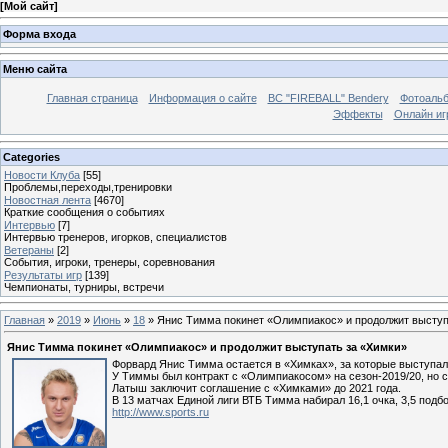
[
Мой сайт
]
Форма входа
Меню сайта
Главная страница
Информация о сайте
BC "FIREBALL" Bendery
Фотоаль
Эффекты
Онлайн иг
Categories
Новости Клуба
[55]
Проблемы,переходы,тренировки
Новостная лента
[4670]
Краткие сообщения о событиях
Интервью
[7]
Интервью тренеров, игорков, специалистов
Ветераны
[2]
События, игроки, тренеры, соревнования
Результаты игр
[139]
Чемпионаты, турниры, встречи
Главная
»
2019
»
Июнь
»
18
» Янис Тимма покинет «Олимпиакос» и продолжит выступ
Янис Тимма покинет «Олимпиакос» и продолжит выступать за «Химки»
Форвард Янис Тимма остается в «Химках», за которые выступал
У Тиммы был контракт с «Олимпиакосом» на сезон-2019/20, но с
Латыш заключит соглашение с «Химками» до 2021 года.
В 13 матчах Единой лиги ВТБ Тимма набирал 16,1 очка, 3,5 подбо
http://www.sports.ru