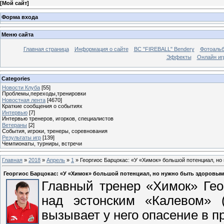
[
Мой сайт
]
Форма входа
Меню сайта
Главная страница
Информация о сайте
BC "FIREBALL" Bendery
Фотоаль
Эффекты
Онлайн иг
Categories
Новости Клуба
[55]
Проблемы,переходы,тренировки
Новостная лента
[4670]
Краткие сообщения о событиях
Интервью
[7]
Интервью тренеров, игорков, специалистов
Ветераны
[2]
События, игроки, тренеры, соревнования
Результаты игр
[139]
Чемпионаты, турниры, встречи
Главная
»
2018
»
Апрель
»
1
» Георгиос Барцокас: «У «Химок» большой потенциал, но
Георгиос Барцокас: «У «Химок» большой потенциал, но нужно быть здоровы
Главный тренер «Химок» Гео
над эстонским «Калевом» (
вызывает у него опасение в 