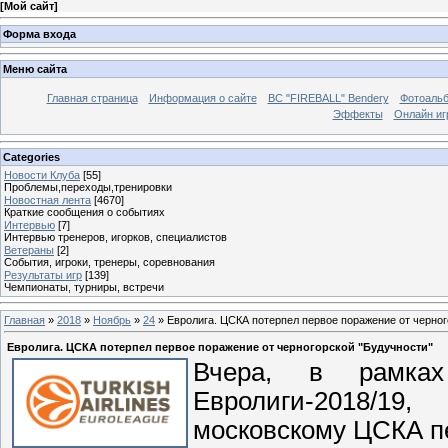
[
Мой сайт
]
Форма входа
Меню сайта
Главная страница
Информация о сайте
BC "FIREBALL" Bendery
Фотоаль
Эффекты
Онлайн иг
Categories
Новости Клуба
[55]
Проблемы,переходы,тренировки
Новостная лента
[4670]
Краткие сообщения о событиях
Интервью
[7]
Интервью тренеров, игорков, специалистов
Ветераны
[2]
События, игроки, тренеры, соревнования
Результаты игр
[139]
Чемпионаты, турниры, встречи
Главная
»
2018
»
Ноябрь
»
24
» Евролига. ЦСКА потерпел первое поражение от черног
Евролига. ЦСКА потерпел первое поражение от черногорской "Будучности"
Вчера, в рамках
Евролиги-2018/19
московскому ЦСКА пе