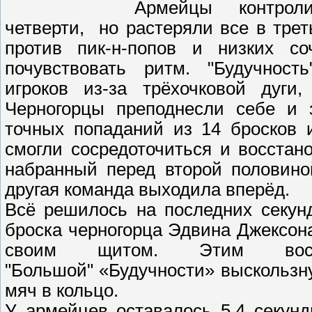
Армейцы контрол
четверти, но растеряли все в тре
против пик-н-попов и низких со
почувствовать ритм. "Будучност
игроков из-за трёхочковой дуги
Черногорцы преподнесли себе и з
точных попаданий из 14 бросков 
смогли сосредоточиться и восстан
набранный перед второй половиной
другая команда выходила вперёд.
Всё решилось на последних секунд
броска черногорца Эдвина Джексон
своим щитом. Этим воспо
"Большой" «Будучности» выскользн
мяч в кольцо.
У армейцев оставалось 5,4 секунд