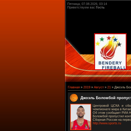
Пятница, 07.08.2026, 03:14
Приветствуем вас
Гость
Главная
»
2019
»
Август
»
21
» Джоэль Бо
Джоэль Боломбой пропуст
Центровой ЦСКА и сбо
чемпионате мира в Китае
Об этом сообщает РИА Н
Боломбой пропустил конт
Сборная России на перво
http://www.sports.ru