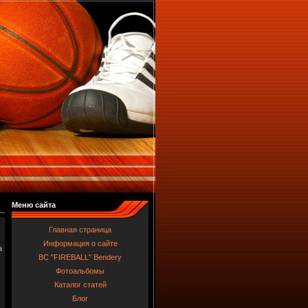
Меню сайта
Главная страница
Информация о сайте
а
BC "FIREBALL" Bendery
Фотоальбомы
Каталог статей
Блог