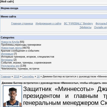
[
Мой сайт
]
Форма входа
Меню сайта
Главная страница
Информация о сайте
BC "FIREBALL" Bendery
Фотоаль
Эффекты
Онлайн иг
Categories
Новости Клуба
[55]
Проблемы,переходы,тренировки
Новостная лента
[4670]
Краткие сообщения о событиях
Интервью
[7]
Интервью тренеров, игорков, специалистов
Ветераны
[2]
События, игроки, тренеры, соревнования
Результаты игр
[139]
Чемпионаты, турниры, встречи
Главная
»
2018
»
Сентябрь
»
16
» Джимми Батлер встретится с руководством «Миннес
Джимми Батлер встретится с руководством «Миннесоты», чтобы обсудить сво
Защитник «Миннесоты» Джи
президентом и главным т
генеральным менеджером Ск