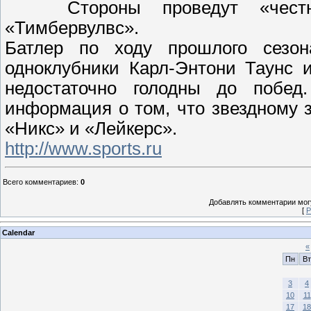
Стороны проведут «чест
«Тимбервулвс».
Батлер по ходу прошлого сезон
одноклубники Карл-Энтони Таунс 
недостаточно голодны до побед
информация о том, что звездному 
«Никс» и «Лейкерс».
http://www.sports.ru
Всего комментариев
:
0
Добавлять комментарии могу
[
Р
Calendar
«
Пн
Вт
3
4
10
11
17
18