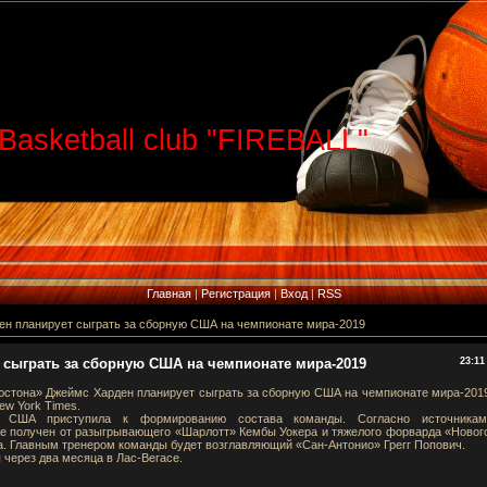
Basketball club "FIREBALL"
Главная
|
Регистрация
|
Вход
|
RSS
ен планирует сыграть за сборную США на чемпионате мира-2019
 сыграть за сборную США на чемпионате мира-2019
23:11
юстона» Джеймс Харден планирует сыграть за сборную США на чемпионате мира-201
ew York Times.
а США приступила к формированию состава команды. Согласно источникам
е получен от разыгрывающего «Шарлотт» Кембы Уокера и тяжелого форварда «Новог
. Главным тренером команды будет возглавляющий «Сан-Антонио» Грегг Попович.
 через два месяца в Лас-Вегасе.