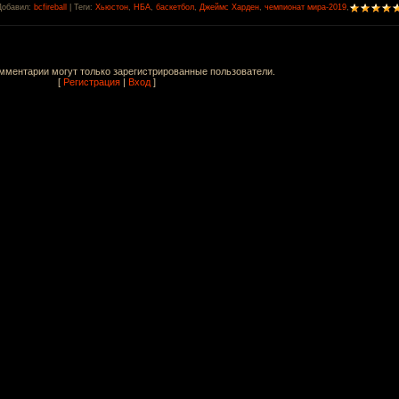
Добавил
:
bcfireball
|
Теги
:
Хьюстон
,
НБА
,
баскетбол
,
Джеймс Харден
,
чемпионат мира-2019
,
мментарии могут только зарегистрированные пользователи.
[
Регистрация
|
Вход
]