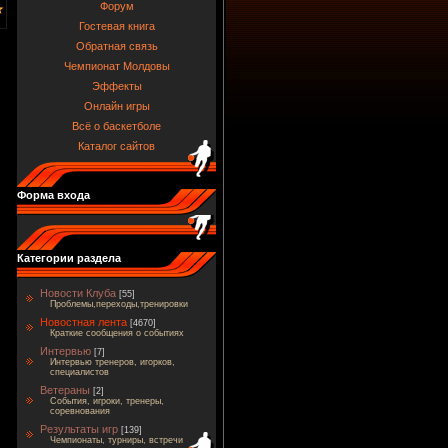
Форум
Гостевая книга
Обратная связь
Чемпионат Молдовы
Эффекты
Онлайн игры
Всё о баскетболе
Каталог сайтов
Форма входа
Категории раздела
Новости Клуба
[55]
Проблемы,переходы,тренировки
Новостная лента
[4670]
Краткие сообщения о событиях
Интервью
[7]
Интервью тренеров, игорков,
специалистов
Ветераны
[2]
События, игроки, тренеры,
соревнования
Результаты игр
[139]
Чемпионаты, турниры, встречи