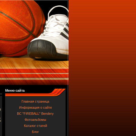
Меню сайта
Главная страница
Информация о сайте
9
BC "FIREBALL" Bendery
,
Фотоальбомы
о
Каталог статей
Блог