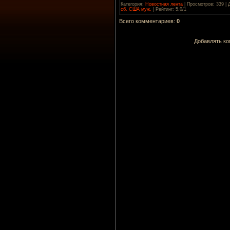
Категория
:
Новостная лента
|
Просмотров
: 339 |
сб. США муж.
|
Рейтинг
:
5.0
/
1
Всего комментариев
:
0
Добавлять ко