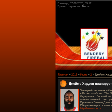
Пятница, 07.08.2026, 09:12
Приветствуем вас
Гость
Главная
»
2019
»
Июнь
»
2
» Джеймс Хард
Джеймс Харден планирует
Звездный защитник «Хь
в Китае, сообщает The N
Федерация баскетбол
положительный ответ уж
Орлеана» Энтони Дэвиса
Сбор команды состоится
http://www.sports.ru