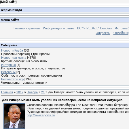
[
Мой сайт
]
Форма входа
Меню сайта
Главная страница
Информация о сайте
BC "FIREBALL" Bendery
Фотоаль
Эффекты
Онлайн иг
Categories
Новости Клуба
[55]
Проблемы,переходы,тренировки
Новостная лента
[4670]
Краткие сообщения о событиях
Интервью
[7]
Интервью тренеров, игорков, специалистов
Ветераны
[2]
События, игроки, тренеры, соревнования
Результаты игр
[139]
Чемпионаты, турниры, встречи
Главная
»
2017
»
Ноябрь
»
21
» Док Риверс может быть уволен из «Клипперс», если н
Док Риверс может быть уволен из «Клипперс», если не исправит ситуацию
Согласно сообщению инсайдера The New York Post, главный тренер 
«Клипперс» на данный момент имеют серию из девяти поражений по
Руководство калифорнийцев ожидает от специалиста скорейшего ис
http://www.sports.ru