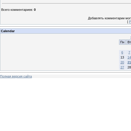
Всего комментариев
:
0
Добавлять комментарии могу
[
Р
Calendar
Пн
Вт
6
7
13
14
20
21
27
28
Полная версия сайта