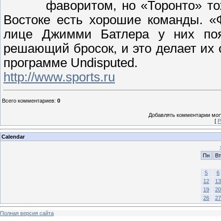
фаворитом, но «Торонто» то
Востоке есть хорошие команды. «
лице Джимми Батлера у них поя
решающий бросок, и это делает их 
программе Undisputed.
http://www.sports.ru
Всего комментариев
:
0
Добавлять комментарии могу
[
Р
Calendar
Пн
Вт
5
6
12
13
19
20
26
27
Полная версия сайта