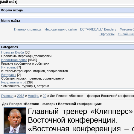
[
Мой сайт
]
Форма входа
Меню сайта
Главная страница
Информация о сайте
BC "FIREBALL" Bendery
Фотоаль
Эффекты
Онлайн иг
Categories
Новости Клуба
[55]
Проблемы,переходы,тренировки
Новостная лента
[4670]
Краткие сообщения о событиях
Интервью
[7]
Интервью тренеров, игорков, специалистов
Ветераны
[2]
События, игроки, тренеры, соревнования
Результаты игр
[139]
Чемпионаты, турниры, встречи
Главная
»
2018
»
Ноябрь
»
29
» Док Риверс: «Бостон» – фаворит Восточной конферен
Док Риверс: «Бостон» – фаворит Восточной конференции»
Главный тренер «Клипперс»
Восточной конференции.
«Восточная конференция – 