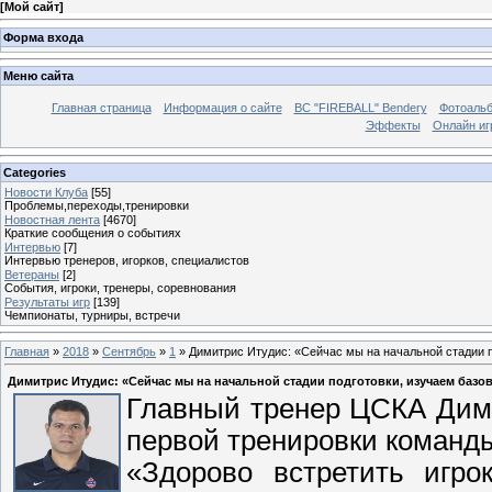
[
Мой сайт
]
Форма входа
Меню сайта
Главная страница
Информация о сайте
BC "FIREBALL" Bendery
Фотоаль
Эффекты
Онлайн иг
Categories
Новости Клуба
[55]
Проблемы,переходы,тренировки
Новостная лента
[4670]
Краткие сообщения о событиях
Интервью
[7]
Интервью тренеров, игорков, специалистов
Ветераны
[2]
События, игроки, тренеры, соревнования
Результаты игр
[139]
Чемпионаты, турниры, встречи
Главная
»
2018
»
Сентябрь
»
1
» Димитрис Итудис: «Сейчас мы на начальной стадии 
Димитрис Итудис: «Сейчас мы на начальной стадии подготовки, изучаем базо
Главный тренер ЦСКА Дими
первой тренировки команды
«Здорово встретить игрок