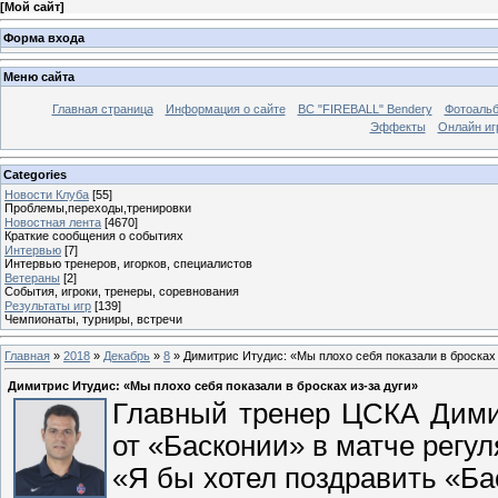
[
Мой сайт
]
Форма входа
Меню сайта
Главная страница
Информация о сайте
BC "FIREBALL" Bendery
Фотоаль
Эффекты
Онлайн иг
Categories
Новости Клуба
[55]
Проблемы,переходы,тренировки
Новостная лента
[4670]
Краткие сообщения о событиях
Интервью
[7]
Интервью тренеров, игорков, специалистов
Ветераны
[2]
События, игроки, тренеры, соревнования
Результаты игр
[139]
Чемпионаты, турниры, встречи
Главная
»
2018
»
Декабрь
»
8
» Димитрис Итудис: «Мы плохо себя показали в бросках 
Димитрис Итудис: «Мы плохо себя показали в бросках из-за дуги»
Главный тренер ЦСКА Дими
от «Басконии» в матче регул
«Я бы хотел поздравить «Ба