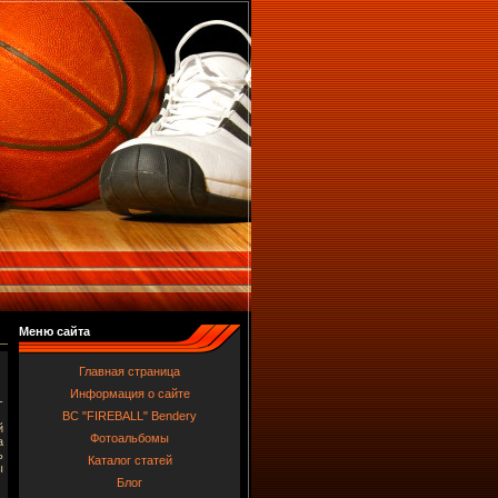
Меню сайта
Главная страница
Информация о сайте
-
BC "FIREBALL" Bendery
й
Фотоальбомы
а
ь
Каталог статей
ы
Блог