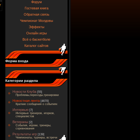
Форум
Гостевая книга
Обратная связь
Чемпионат Молдовы
Эффекты
Онлайн игры
Всё о баскетболе
Каталог сайтов
Форма входа
Категории раздела
Новости Клуба
[55]
Проблемы,переходы,тренировки
Новостная лента
[4670]
Краткие сообщения о событиях
Интервью
[7]
Интервью тренеров, игорков,
специалистов
Ветераны
[2]
События, игроки, тренеры,
соревнования
Результаты игр
[139]
Чемпионаты, турниры, встречи