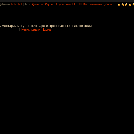
Добавил
:
bcfireball
|
Теги
:
Димитрис Итудис
,
Единая лига ВТБ
,
ЦСКА
,
Локомотив-Кубань
|
мментарии могут только зарегистрированные пользователи.
[
Регистрация
|
Вход
]