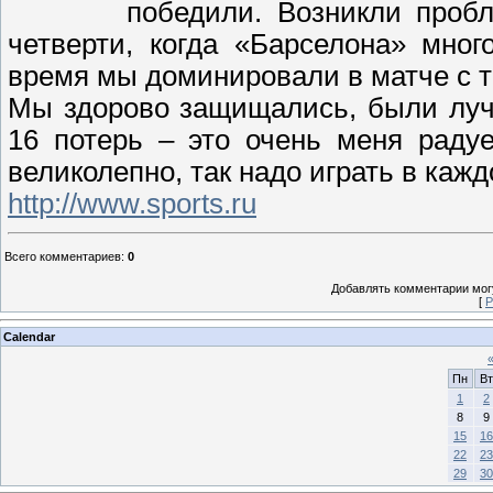
победили. Возникли проб
четверти, когда «Барселона» мно
время мы доминировали в матче с т
Мы здорово защищались, были луч
16 потерь – это очень меня раду
великолепно, так надо играть в кажд
http://www.sports.ru
Всего комментариев
:
0
Добавлять комментарии могу
[
Р
Calendar
Пн
Вт
1
2
8
9
15
16
22
23
29
30