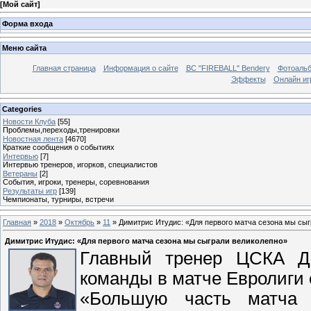
[
Мой сайт
]
Форма входа
Меню сайта
Главная страница
Информация о сайте
BC "FIREBALL" Bendery
Фотоаль
Эффекты
Онлайн иг
Categories
Новости Клуба
[55]
Проблемы,переходы,тренировки
Новостная лента
[4670]
Краткие сообщения о событиях
Интервью
[7]
Интервью тренеров, игорков, специалистов
Ветераны
[2]
События, игроки, тренеры, соревнования
Результаты игр
[139]
Чемпионаты, турниры, встречи
Главная
»
2018
»
Октябрь
»
11
» Димитрис Итудис: «Для первого матча сезона мы сы
Димитрис Итудис: «Для первого матча сезона мы сыграли великолепно»
Главный тренер ЦСКА Ди
команды в матче Евролиги 
«Большую часть матча