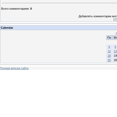
Всего комментариев
:
0
Добавлять комментарии могу
[
Р
Calendar
Пн
Вт
4
5
11
12
18
19
25
26
Полная версия сайта