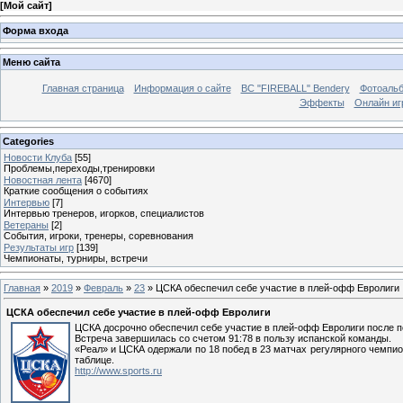
[
Мой сайт
]
Форма входа
Меню сайта
Главная страница
Информация о сайте
BC "FIREBALL" Bendery
Фотоаль
Эффекты
Онлайн иг
Categories
Новости Клуба
[55]
Проблемы,переходы,тренировки
Новостная лента
[4670]
Краткие сообщения о событиях
Интервью
[7]
Интервью тренеров, игорков, специалистов
Ветераны
[2]
События, игроки, тренеры, соревнования
Результаты игр
[139]
Чемпионаты, турниры, встречи
Главная
»
2019
»
Февраль
»
23
» ЦСКА обеспечил себе участие в плей-офф Евролиги
ЦСКА обеспечил себе участие в плей-офф Евролиги
ЦСКА досрочно обеспечил себе участие в плей-офф Евролиги после п
Встреча завершилась со счетом 91:78 в пользу испанской команды.
«Реал» и ЦСКА одержали по 18 побед в 23 матчах регулярного чемпио
таблице.
http://www.sports.ru