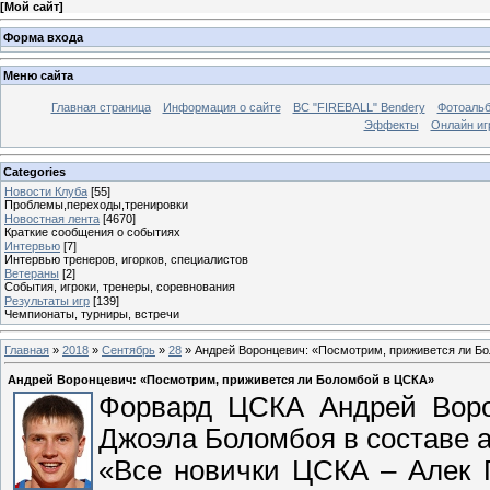
[
Мой сайт
]
Форма входа
Меню сайта
Главная страница
Информация о сайте
BC "FIREBALL" Bendery
Фотоаль
Эффекты
Онлайн иг
Categories
Новости Клуба
[55]
Проблемы,переходы,тренировки
Новостная лента
[4670]
Краткие сообщения о событиях
Интервью
[7]
Интервью тренеров, игорков, специалистов
Ветераны
[2]
События, игроки, тренеры, соревнования
Результаты игр
[139]
Чемпионаты, турниры, встречи
Главная
»
2018
»
Сентябрь
»
28
» Андрей Воронцевич: «Посмотрим, приживется ли Б
Андрей Воронцевич: «Посмотрим, приживется ли Боломбой в ЦСКА»
Форвард ЦСКА Андрей Воро
Джоэла Боломбоя в составе а
«Все новички ЦСКА – Алек 