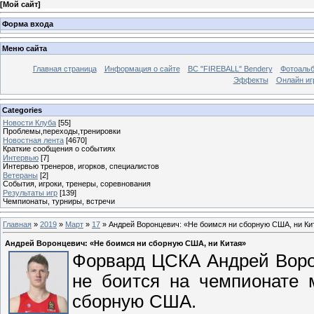
[
Мой сайт
]
Форма входа
Меню сайта
Главная страница
Информация о сайте
BC "FIREBALL" Bendery
Фотоаль
Эффекты
Онлайн иг
Categories
Новости Клуба
[55]
Проблемы,переходы,тренировки
Новостная лента
[4670]
Краткие сообщения о событиях
Интервью
[7]
Интервью тренеров, игорков, специалистов
Ветераны
[2]
События, игроки, тренеры, соревнования
Результаты игр
[139]
Чемпионаты, турниры, встречи
Главная
»
2019
»
Март
»
17
» Андрей Воронцевич: «Не боимся ни сборную США, ни Ки
Андрей Воронцевич: «Не боимся ни сборную США, ни Китая»
Форвард ЦСКА Андрей Ворон
не боится на чемпионате 
сборную США.