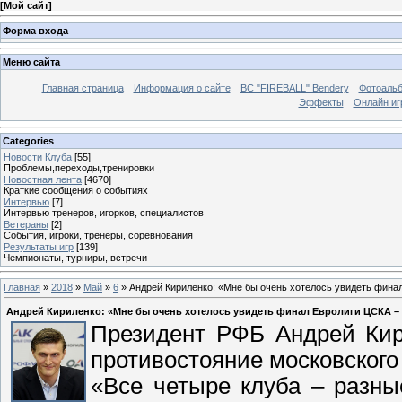
[
Мой сайт
]
Форма входа
Меню сайта
Главная страница
Информация о сайте
BC "FIREBALL" Bendery
Фотоаль
Эффекты
Онлайн иг
Categories
Новости Клуба
[55]
Проблемы,переходы,тренировки
Новостная лента
[4670]
Краткие сообщения о событиях
Интервью
[7]
Интервью тренеров, игорков, специалистов
Ветераны
[2]
События, игроки, тренеры, соревнования
Результаты игр
[139]
Чемпионаты, турниры, встречи
Главная
»
2018
»
Май
»
6
» Андрей Кириленко: «Мне бы очень хотелось увидеть фина
Андрей Кириленко: «Мне бы очень хотелось увидеть финал Евролиги ЦСКА –
Президент РФБ Андрей Кир
противостояние московского
«Все четыре клуба – разны