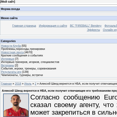
[
Мой сайт
]
Форма входа
Меню сайта
Главная страница
Информация о сайте
BC "FIREBALL" Bendery
Фотоаль
Эффекты
Онлайн иг
Categories
Новости Клуба
[55]
Проблемы,переходы,тренировки
Новостная лента
[4670]
Краткие сообщения о событиях
Интервью
[7]
Интервью тренеров, игорков, специалистов
Ветераны
[2]
События, игроки, тренеры, соревнования
Результаты игр
[139]
Чемпионаты, турниры, встречи
Главная
»
2018
»
Июль
»
2
» Алексей Швед вернется в НБА, если получит отвечающее
Алексей Швед вернется в НБА, если получит отвечающее его требованиям пр
Согласно сообщению Eur
сказал своему агенту, что
может закрепиться в сильн