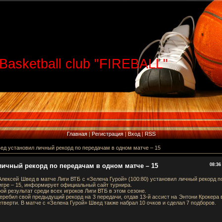
Basketball club "FIREBALL"
Главная
|
Регистрация
|
Вход
|
RSS
ед установил личный рекорд по передачам в одном матче – 15
личный рекорд по передачам в одном матче – 15
08:36
лексей Швед в матче Лиги ВТБ с «Зелена Гурой» (100:80) установил личный рекорд п
игре – 15, информирует официальный сайт турнира.
рой результат среди всех игроков Лиги ВТБ в этом сезоне.
еребил свой предыдущий рекорд на 3 передачи, отдав 13-й ассист на Энтони Крокера 
тверти. В матче с «Зелена Гурой» Швед также набрал 10 очков и сделал 7 подборов.