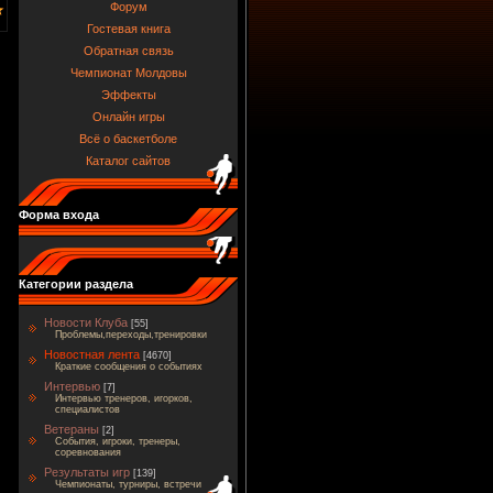
Форум
Гостевая книга
Обратная связь
Чемпионат Молдовы
Эффекты
Онлайн игры
Всё о баскетболе
Каталог сайтов
Форма входа
Категории раздела
Новости Клуба
[55]
Проблемы,переходы,тренировки
Новостная лента
[4670]
Краткие сообщения о событиях
Интервью
[7]
Интервью тренеров, игорков,
специалистов
Ветераны
[2]
События, игроки, тренеры,
соревнования
Результаты игр
[139]
Чемпионаты, турниры, встречи