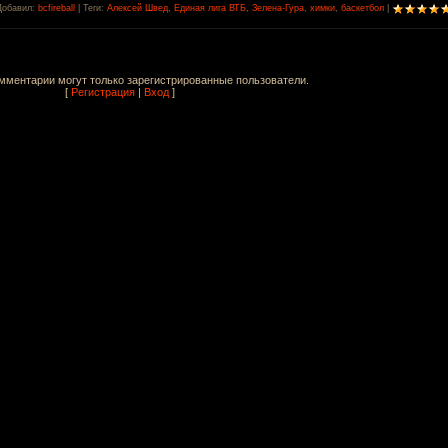
Добавил
:
bcfireball
|
Теги
:
Алексей Швед
,
Единая лига ВТБ
,
Зелена-Гура
,
химки
,
баскетбол
|
мментарии могут только зарегистрированные пользователи.
[
Регистрация
|
Вход
]