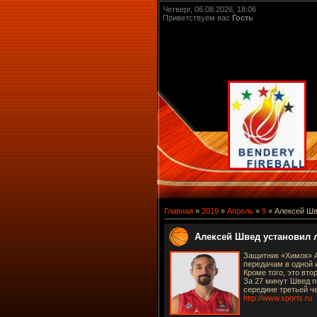
Четверг, 06.08.2026, 18:06
Приветствуем вас
Гость
Главная
»
2019
»
Апрель
»
9
» Алексей Шв
Алексей Швед установил 
Защитник «Химок» А
передачам в одной 
Кроме того, это вто
За 27 минут Швед п
середине третьей че
http://www.sports.ru