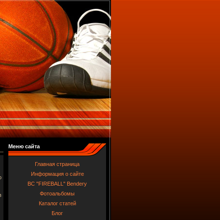
Меню сайта
Главная страница
Информация о сайте
о
BC "FIREBALL" Bendery
Фотоальбомы
в
Каталог статей
Блог