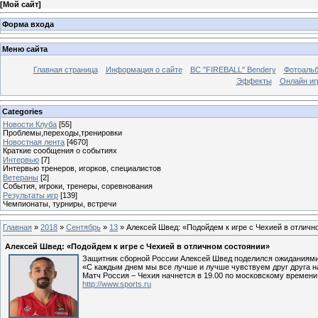
[
Мой сайт
]
Форма входа
Меню сайта
Главная страница
Информация о сайте
BC "FIREBALL" Bendery
Фотоаль
Эффекты
Онлайн иг
Categories
Новости Клуба
[55]
Проблемы,переходы,тренировки
Новостная лента
[4670]
Краткие сообщения о событиях
Интервью
[7]
Интервью тренеров, игорков, специалистов
Ветераны
[2]
События, игроки, тренеры, соревнования
Результаты игр
[139]
Чемпионаты, турниры, встречи
Главная
»
2018
»
Сентябрь
»
13
» Алексей Швед: «Подойдем к игре с Чехией в отличн
Алексей Швед: «Подойдем к игре с Чехией в отличном состоянии»
Защитник сборной России Алексей Швед поделился ожиданиями
«С каждым днем мы все лучше и лучше чувствуем друг друга на
Матч Россия – Чехия начнется в 19.00 по московскому времени
http://www.sports.ru