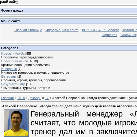
[
Мой сайт
]
Форма входа
Меню сайта
Главная страница
Информация о сайте
BC "FIREBALL" Bendery
Фотоаль
Эффекты
Онлайн иг
Categories
Новости Клуба
[55]
Проблемы,переходы,тренировки
Новостная лента
[4670]
Краткие сообщения о событиях
Интервью
[7]
Интервью тренеров, игорков, специалистов
Ветераны
[2]
События, игроки, тренеры, соревнования
Результаты игр
[139]
Чемпионаты, турниры, встречи
Главная
»
2018
»
Декабрь
»
17
» Алексей Саврасенко: «Когда тренер дает шанс, нужн
Алексей Саврасенко: «Когда тренер дает шанс, нужно действовать агрессивне
Генеральный менеджер «Л
считает, что молодые игро
тренер дал им в заключите