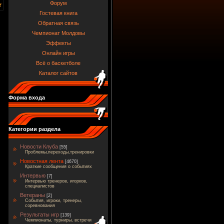
Форум
Гостевая книга
Обратная связь
Чемпионат Молдовы
Эффекты
Онлайн игры
Всё о баскетболе
Каталог сайтов
Форма входа
Категории раздела
Новости Клуба
[55]
Проблемы,переходы,тренировки
Новостная лента
[4670]
Краткие сообщения о событиях
Интервью
[7]
Интервью тренеров, игорков,
специалистов
Ветераны
[2]
События, игроки, тренеры,
соревнования
Результаты игр
[139]
Чемпионаты, турниры, встречи