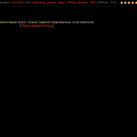
Добавил
:
bcfireball
|
Теги
:
Кливленд
,
денвер
,
видео
,
ЛеБрон Джеймс
,
НБА
|
Рейтинг
:
5.0
/
1
мментарии могут только зарегистрированные пользователи.
[
Регистрация
|
Вход
]