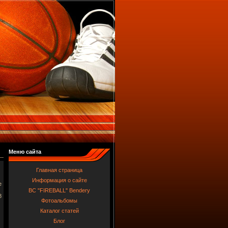
Меню сайта
Главная страница
Информация о сайте
е
BC "FIREBALL" Bendery
8
Фотоальбомы
Каталог статей
Блог