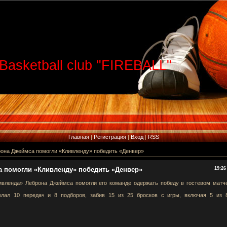
Basketball club "FIREBALL"
Главная
|
Регистрация
|
Вход
|
RSS
рона Джеймса помогли «Кливленду» победить «Денвер»
а помогли «Кливленду» победить «Денвер»
19:26
ивленда» Леброна Джеймса помогли его команде одержать победу в гостевом матч
елал 10 передач и 8 подборов, забив 15 из 25 бросков с игры, включая 5 из 