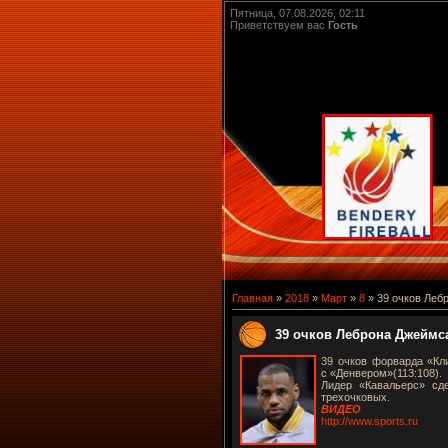
Пятница, 07.08.2026, 02:11
Приветствуем вас
Гость
Главная
»
2018
»
Март
»
8
» 39 очков Леб
39 очков Леброна Джеймс
39 очков форварда «Кл
с «Денвером»(113:108).
Лидер «Кавальерс» сд
трехочковых.
ВИДЕО
http://www.sports.ru