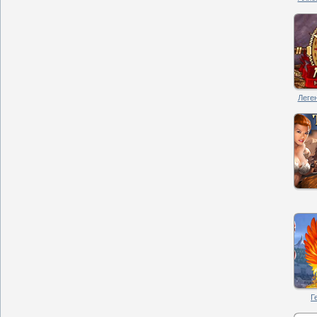
Леген
Г