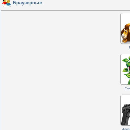
Браузерные
Со
Алиен