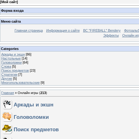
[
Мой сайт
]
Форма входа
Меню сайта
Главная страница
Информация о сайте
BC "FIREBALL" Bendery
Фотоаль
Эффекты
Онлайн иг
Categories
Аркады и экшн
[86]
Настольные
[14]
Головоломки
[64]
Слова
[5]
Поиск предметов
[23]
Стратегии
[7]
Другие
[5]
Многопользовательские
[9]
Главная
»
Онлайн игры
(
213
)
Аркады и экшн
Головоломки
Поиск предметов