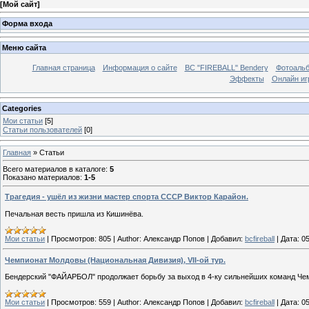
[
Мой сайт
]
Форма входа
Меню сайта
Главная страница
Информация о сайте
BC "FIREBALL" Bendery
Фотоаль
Эффекты
Онлайн иг
Categories
Мои статьи
[5]
Статьи пользователей
[0]
Главная
»
Статьи
Всего материалов в каталоге
:
5
Показано материалов
:
1-5
Трагедия - ушёл из жизни мастер спорта СССР Виктор Карайон.
Печальная весть пришла из Кишинёва.
Мои статьи
|
Просмотров:
805
|
Author:
Александр Попов
|
Добавил:
bcfireball
|
Дата:
05
Чемпионат Молдовы (Национальная Дивизия), VII-ой тур.
Бендерский "ФАЙАРБОЛ" продолжает борьбу за выход в 4-ку сильнейших команд Че
Мои статьи
|
Просмотров:
559
|
Author:
Александр Попов
|
Добавил:
bcfireball
|
Дата:
05