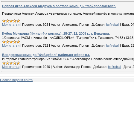
Первая игра Алексея Андруса в составе команды "файарболистов".
Первая игра Алексея Андруса увенчалась успехом. Алексей принёс в копилку команд
Мои статьи
|
Просмотров:
603
|
Author:
Александр Попов
|
Добавил:
bcfireball
|
Дата:
04
Кубок Молдовы (Финал 4-х команд), 25-27. 12. 2009 г., г. Бендеры.
1/2 финала: УАСМ г. Кишинёв - <<СДЮШОР№4-"Патриот">> г. Тирасполь 74:53 (13:13, 1
Мои статьи
|
Просмотров:
752
|
Author:
Александр Попов
|
Добавил:
bcfireball
|
Дата:
23
Бендерская команда "Файарбол" набирает обороты.
Интервью главного тренера Б/К "ФАЙАРБОЛ" Александра Попова после очередной игры
Мои статьи
|
Просмотров:
1040
|
Author:
Александр Попов
|
Добавил:
bcfireball
|
Дата:
Полная версия сайта