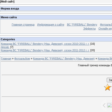
[
Мой сайт
]
Форма входа
Меню сайта
Главная страница
Информация о сайте
BC "FIREBALL" Bendery
Фотоаль
Эффекты
Онлайн иг
Categories
Команда BC "FIREBALL" Bendery (Нац. Дивизия), сезон 2010-2011 г. г.
[16]
Архив.
[7]
Команда BC "FIREBALL" Bendery (Нац. Дивизия), сезон 2011-2012 г. г.
[20]
Главная
»
Фотоальбом
»
Команда BC "FIREBALL" Bendery (Нац. Дивизия)
»
Команда BC
Главный тренер команды Б