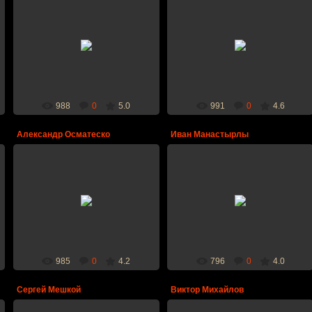
10.04.2012
09.04.2012
Дата рождения: 25.01.1983 г.,
Дата рождения: 26.02.1990 г.,
рост: 205 см., вес: 104 кг., амплуа:
рост: 188 см., вес: 87 кг., амплуа:
нападающий
защитник
bcfireball
bcfireball
988
0
5.0
991
0
4.6
Александр Осматеско
Иван Манастырлы
14.12.2011
14.12.2011
Дата рождения: 16.01.1994 г.,
Дата рождения: 03.10.1991 г.,
рост: 194 см., вес: 86 кг., амплуа:
рост: 188 см., вес: 76 кг., амплуа:
нападающий
защитник
bcfireball
bcfireball
985
0
4.2
796
0
4.0
Сергей Мешкой
Виктор Михайлов