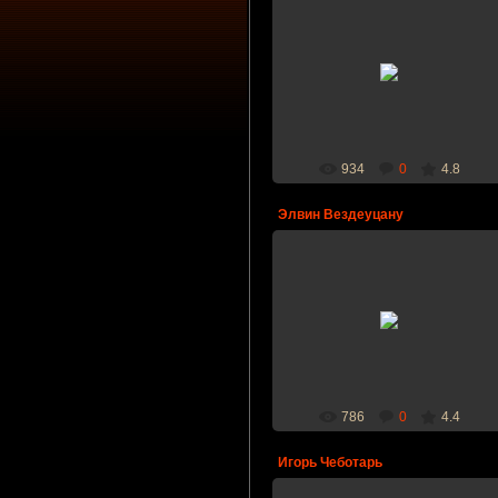
16.04.2012
Дата рождения: 21.05.1989 г.,
рост: 185 см., вес: 83 кг., амплуа:
защитник
bcfireball
934
0
4.8
Элвин Вездеуцану
11.02.2012
Дата рождения: 10.01.1994 г.,
рост: 202 см., вес: 91 кг., амплуа:
нападающий
bcfireball
786
0
4.4
Игорь Чеботарь