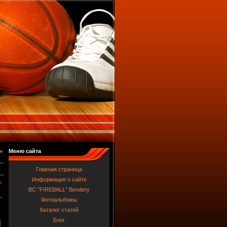
н
Меню сайта
Главная страница
Информация о сайте
»
BC "FIREBALL" Bendery
Фотоальбомы
Каталог статей
Блог