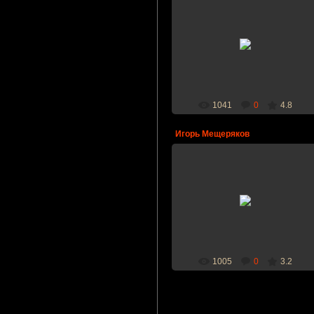
14.12.2011
Дата рождения: 15.09.1989 г.,
рост: 192 см., вес: 86 кг., амплуа:
защитник
bcfireball
1041
0
4.8
Игорь Мещеряков
12.12.2011
Дата рождения: 28.08.1986 г.,
рост: 202 см., вес: 96 кг., амплуа:
нападающий
bcfireball
1005
0
3.2