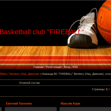
Basketball club "FIREBALL"
Главная
|
Регистрация
|
Вход
|
RSS
EBALL" Bendery (Нац. Дивизия)
» Команда BC "FIREBALL" Bendery (Нац. Дивизия), сезо
Оновной состав.
Страницы
:
1
2
Евгений Ткаченко
Максим Корж