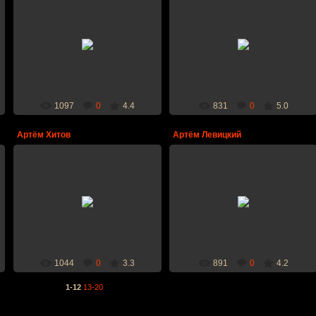
13.12.2011
13.12.2011
Дата рождения: 02.04.1992 г.,
Дата рождения: 21.02.1987 г.,
рост: 192 см., вес: 90 кг., амплуа:
рост: 196 см., вес: 92 кг., амплуа:
защитник
нападающий
bcfireball
bcfireball
1097
0
4.4
831
0
5.0
Артём Хитов
Артём Левицкий
12.12.2011
12.12.2011
Дата рождения: 15.03.1988 г.,
Дата рождения: 08.07.1994 г.,
рост: 192 см., вес: 88 кг., амплуа:
рост: 198 см., вес: 90 кг., амплуа:
защитник
нападающий
bcfireball
bcfireball
1044
0
3.3
891
0
4.2
1-12
13-20