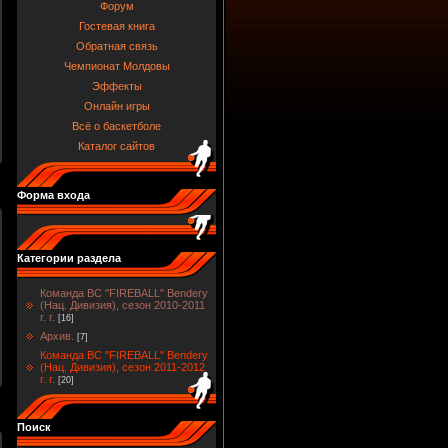
Форум
Гостевая книга
Обратная связь
Чемпионат Молдовы
Эффекты
Онлайн игры
Всё о баскетболе
Каталог сайтов
Форма входа
Категории раздела
Команда BC "FIREBALL" Bendery
(Нац. Дивизия), сезон 2010-2011
г. г.
[16]
Архив.
[7]
Команда BC "FIREBALL" Bendery
(Нац. Дивизия), сезон 2011-2012
г. г.
[20]
Поиск