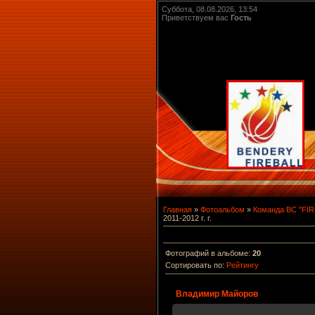
Суббота, 08.08.2026, 13:54
Приветствуем вас
Гость
Главная
»
Фотоальбом
»
Команда BC "FIR
2011-2012 г. г.
Фотографий в альбоме
:
20
Сортировать по
:
Рейтингу
Владимир Майоров