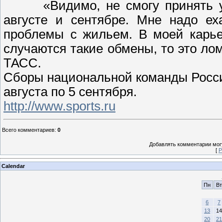
«Видимо, не смогу принять 
августе и сентябре. Мне надо ех
проблемы с жильем. В моей карье
случаются такие обмены, то это ло
ТАСС.
Сборы национальной команды Росси
августа по 5 сентября.
http://www.sports.ru
Всего комментариев
:
0
Добавлять комментарии могу
[
Р
Calendar
Пн
Вт
6
7
13
14
20
21