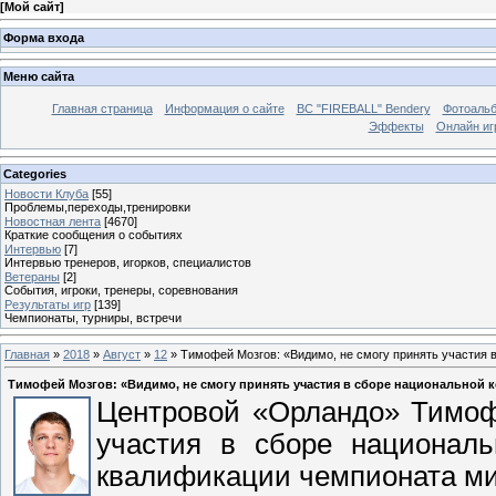
[
Мой сайт
]
Форма входа
Меню сайта
Главная страница
Информация о сайте
BC "FIREBALL" Bendery
Фотоаль
Эффекты
Онлайн иг
Categories
Новости Клуба
[55]
Проблемы,переходы,тренировки
Новостная лента
[4670]
Краткие сообщения о событиях
Интервью
[7]
Интервью тренеров, игорков, специалистов
Ветераны
[2]
События, игроки, тренеры, соревнования
Результаты игр
[139]
Чемпионаты, турниры, встречи
Главная
»
2018
»
Август
»
12
» Тимофей Мозгов: «Видимо, не смогу принять участия в
Тимофей Мозгов: «Видимо, не смогу принять участия в сборе национальной к
Центровой «Орландо» Тимофе
участия в сборе национал
квалификации чемпионата мир