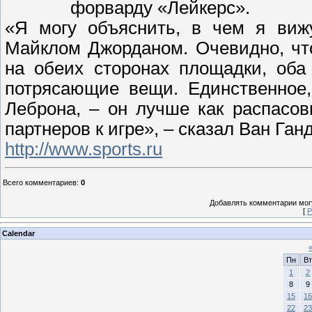
форварду «Лейкерс».
«Я могу объяснить, в чем я ви
Майклом Джорданом. Очевидно, что
на обеих сторонах площадки, оба
потрясающие вещи. Единственное,
Леброна, – он лучше как распасов
партнеров к игре», – сказал Ван Ган
http://www.sports.ru
Всего комментариев
:
0
Добавлять комментарии могу
[
Р
Calendar
Пн
Вт
1
2
8
9
15
16
22
23