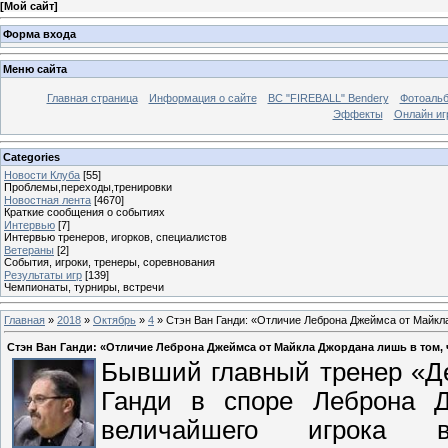
[
Мой сайт
]
Форма входа
Меню сайта
Главная страница
Информация о сайте
BC "FIREBALL" Bendery
Фотоаль
Эффекты
Онлайн иг
Categories
Новости Клуба
[55]
Проблемы,переходы,тренировки
Новостная лента
[4670]
Краткие сообщения о событиях
Интервью
[7]
Интервью тренеров, игорков, специалистов
Ветераны
[2]
События, игроки, тренеры, соревнования
Результаты игр
[139]
Чемпионаты, турниры, встречи
Главная
»
2018
»
Октябрь
»
4
» Стэн Ван Ганди: «Отличие Леброна Джеймса от Майкла
Стэн Ван Ганди: «Отличие Леброна Джеймса от Майкла Джордана лишь в том, 
Бывший главный тренер «Де
Ганди в споре Леброна 
величайшего игрока 