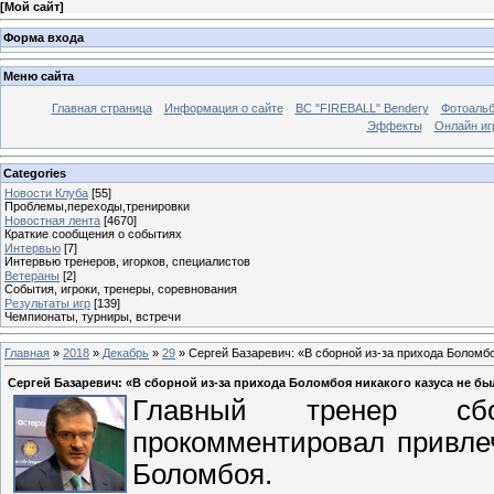
[
Мой сайт
]
Форма входа
Меню сайта
Главная страница
Информация о сайте
BC "FIREBALL" Bendery
Фотоаль
Эффекты
Онлайн иг
Categories
Новости Клуба
[55]
Проблемы,переходы,тренировки
Новостная лента
[4670]
Краткие сообщения о событиях
Интервью
[7]
Интервью тренеров, игорков, специалистов
Ветераны
[2]
События, игроки, тренеры, соревнования
Результаты игр
[139]
Чемпионаты, турниры, встречи
Главная
»
2018
»
Декабрь
»
29
» Сергей Базаревич: «В сборной из-за прихода Боломбо
Сергей Базаревич: «В сборной из-за прихода Боломбоя никакого казуса не бы
Главный тренер сб
прокомментировал привле
Боломбоя.