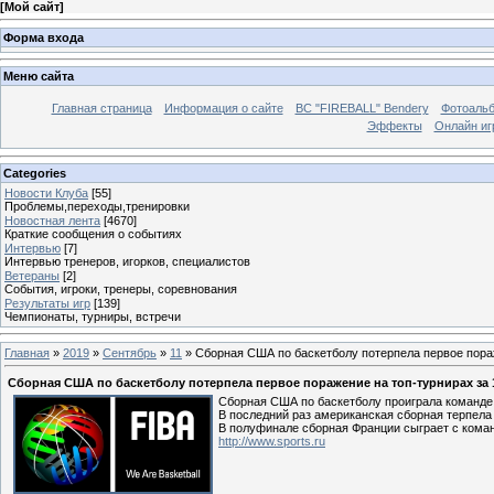
[
Мой сайт
]
Форма входа
Меню сайта
Главная страница
Информация о сайте
BC "FIREBALL" Bendery
Фотоаль
Эффекты
Онлайн иг
Categories
Новости Клуба
[55]
Проблемы,переходы,тренировки
Новостная лента
[4670]
Краткие сообщения о событиях
Интервью
[7]
Интервью тренеров, игорков, специалистов
Ветераны
[2]
События, игроки, тренеры, соревнования
Результаты игр
[139]
Чемпионаты, турниры, встречи
Главная
»
2019
»
Сентябрь
»
11
» Сборная США по баскетболу потерпела первое пораж
Сборная США по баскетболу потерпела первое поражение на топ-турнирах за 
Сборная США по баскетболу проиграла команде 
В последний раз американская сборная терпела 
В полуфинале сборная Франции сыграет с кома
http://www.sports.ru