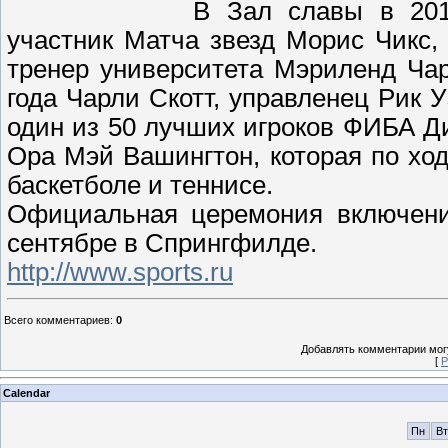
В Зал славы в 201
участник Матча звезд Морис Чикс
тренер университета Мэриленд Ча
года Чарли Скотт, управленец Рик У
один из 50 лучших игроков ФИБА Ди
Ора Мэй Вашингтон, которая по х
баскетболе и теннисе.
Официальная церемония включени
сентябре в Спрингфилде.
http://www.sports.ru
Всего комментариев
:
0
Добавлять комментарии могу
[
Р
Calendar
Пн
Вт