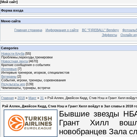
[
Мой сайт
]
Форма входа
Меню сайта
Главная страница
Информация о сайте
BC "FIREBALL" Bendery
Фотоаль
Эффекты
Онлайн иг
Categories
Новости Клуба
[55]
Проблемы,переходы,тренировки
Новостная лента
[4670]
Краткие сообщения о событиях
Интервью
[7]
Интервью тренеров, игорков, специалистов
Ветераны
[2]
События, игроки, тренеры, соревнования
Результаты игр
[139]
Чемпионаты, турниры, встречи
Главная
»
2018
»
Март
»
31
» Рэй Аллен, Джейсон Кидд, Стив Нэш и Грант Хилл войдут
Рэй Аллен, Джейсон Кидд, Стив Нэш и Грант Хилл войдут в Зал славы в 2018 г
Бывшие звезды НБА
Грант Хилл вош
новобранцев Зала сл