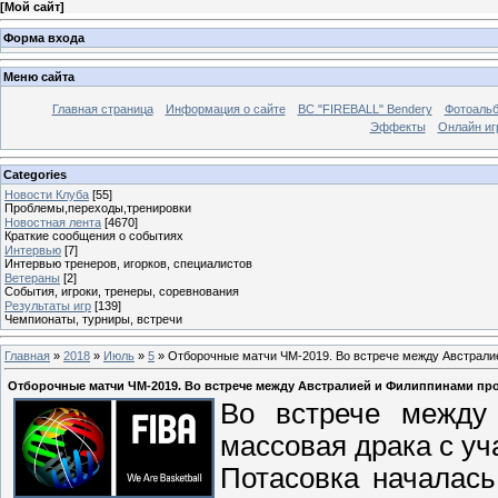
[
Мой сайт
]
Форма входа
Меню сайта
Главная страница
Информация о сайте
BC "FIREBALL" Bendery
Фотоаль
Эффекты
Онлайн иг
Categories
Новости Клуба
[55]
Проблемы,переходы,тренировки
Новостная лента
[4670]
Краткие сообщения о событиях
Интервью
[7]
Интервью тренеров, игорков, специалистов
Ветераны
[2]
События, игроки, тренеры, соревнования
Результаты игр
[139]
Чемпионаты, турниры, встречи
Главная
»
2018
»
Июль
»
5
» Отборочные матчи ЧМ-2019. Во встрече между Австрали
Отборочные матчи ЧМ-2019. Во встрече между Австралией и Филиппинами пр
Во встрече между
массовая драка с уч
Потасовка началась 