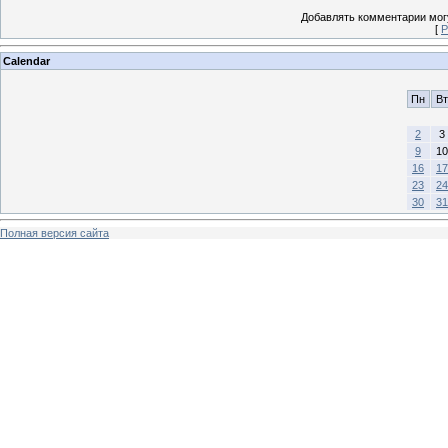
Добавлять комментарии могу
[
Р
Calendar
Пн
Вт
2
3
9
10
16
17
23
24
30
31
Полная версия сайта