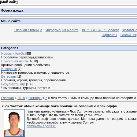
[
Мой сайт
]
Форма входа
Меню сайта
Главная страница
Информация о сайте
BC "FIREBALL" Bendery
Фотоаль
Эффекты
Онлайн иг
Categories
Новости Клуба
[55]
Проблемы,переходы,тренировки
Новостная лента
[4670]
Краткие сообщения о событиях
Интервью
[7]
Интервью тренеров, игорков, специалистов
Ветераны
[2]
События, игроки, тренеры, соревнования
Результаты игр
[139]
Чемпионаты, турниры, встречи
Главная
»
2018
»
Октябрь
»
7
» Люк Уолтон: «Мы в команде пока вообще не говорим 
Люк Уолтон: «Мы в команде пока вообще не говорим о плей-офф»
Главный тренер «Лейкерс» Люк Уолтон не захотел обсуждать с журн
«Плей-офф? Что вы хотите от меня услышать?
До плей-офф еще очень далеко. Мы пока даже не говорим в коман
необходимо выработать», – заявил Уолтон.
http://www.sports.ru