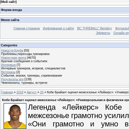
[
Мой сайт
]
Форма входа
Меню сайта
Главная страница
Информация о сайте
BC "FIREBALL" Bendery
Фотоаль
Эффекты
Онлайн иг
Categories
Новости Клуба
[55]
Проблемы,переходы,тренировки
Новостная лента
[4670]
Краткие сообщения о событиях
Интервью
[7]
Интервью тренеров, игорков, специалистов
Ветераны
[2]
События, игроки, тренеры, соревнования
Результаты игр
[139]
Чемпионаты, турниры, встречи
Главная
»
2018
»
Август
»
25
» Кобе Брайант оценил межсезонье «Лейкерс»: «Универс
Кобе Брайант оценил межсезонье «Лейкерс»: «Универсальная и физически кр
Легенда «Лейкерс» Кобе 
межсезонье грамотно усилил
«Они грамотно и умно вы