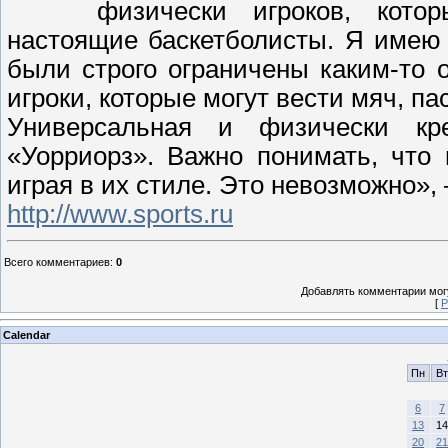
физически игроков, кото
настоящие баскетболисты. Я имею в
были строго ограничены каким-то 
игроки, которые могут вести мяч, п
Универсальная и физически кре
«Уорриорз». Важно понимать, что
играя в их стиле. Это невозможно», 
http://www.sports.ru
Всего комментариев
:
0
Добавлять комментарии могу
[
Р
Calendar
Пн
Вт
6
7
13
14
20
21