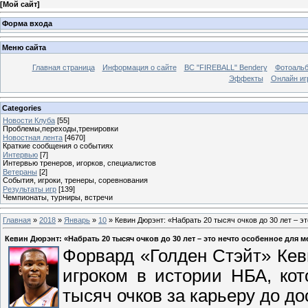
[
Мой сайт
]
Форма входа
Меню сайта
Главная страница
Информация о сайте
BC "FIREBALL" Bendery
Фотоаль
Эффекты
Онлайн иг
Categories
Новости Клуба
[55]
Проблемы,переходы,тренировки
Новостная лента
[4670]
Краткие сообщения о событиях
Интервью
[7]
Интервью тренеров, игорков, специалистов
Ветераны
[2]
События, игроки, тренеры, соревнования
Результаты игр
[139]
Чемпионаты, турниры, встречи
Главная
»
2018
»
Январь
»
10
» Кевин Дюрэнт: «Набрать 20 тысяч очков до 30 лет – э
Кевин Дюрэнт: «Набрать 20 тысяч очков до 30 лет – это нечто особенное для м
Форвард «Голден Стэйт» Кев
игроком в истории НБА, кот
тысяч очков за карьеру до до