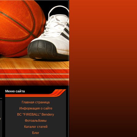
Меню сайта
Главная страница
Информация о сайте
BC "FIREBALL" Bendery
т
Фотоальбомы
Каталог статей
Блог