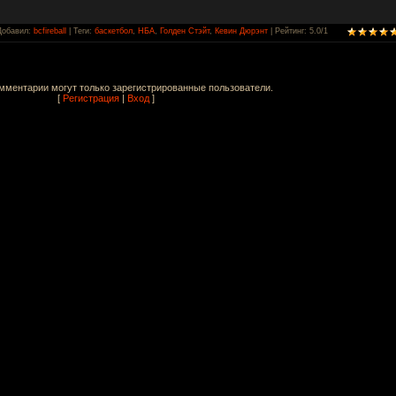
Добавил
:
bcfireball
|
Теги
:
баскетбол
,
НБА
,
Голден Стэйт
,
Кевин Дюрэнт
|
Рейтинг
:
5.0
/
1
мментарии могут только зарегистрированные пользователи.
[
Регистрация
|
Вход
]