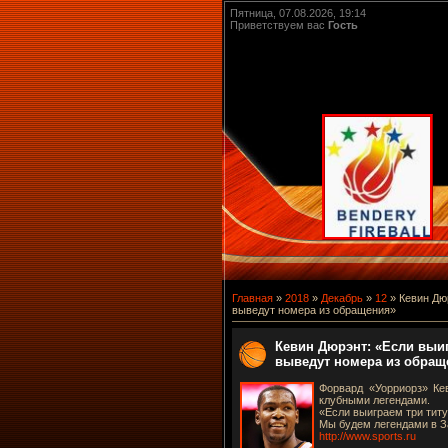
Пятница, 07.08.2026, 19:14
Приветствуем вас
Гость
Главная
»
2018
»
Декабрь
»
12
» Кевин Дюр
выведут номера из обращения»
Кевин Дюрэнт: «Если выиг
выведут номера из обращ
Форвард «Уорриорз» Кев
клубными легендами.
«Если выиграем три титу
Мы будем легендами в За
http://www.sports.ru