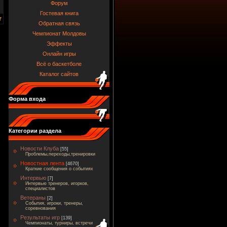
Форум
Гостевая книга
Обратная связь
Чемпионат Молдовы
Эффекты
Онлайн игры
Всё о баскетболе
Каталог сайтов
Форма входа
Категории раздела
Новости Клуба
[55]
Проблемы,переходы,тренировки
Новостная лента
[4670]
Краткие сообщения о событиях
Интервью
[7]
Интервью тренеров, игорков,
специалистов
Ветераны
[2]
События, игроки, тренеры,
соревнования
Результаты игр
[139]
Чемпионаты, турниры, встречи