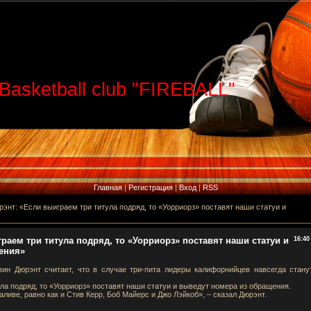
Basketball club "FIREBALL"
Главная
|
Регистрация
|
Вход
|
RSS
энт: «Если выиграем три титула подряд, то «Уорриорз» поставят наши статуи и
раем три титула подряд, то «Уорриорз» поставят наши статуи и
16:40
ения»
ин Дюрэнт считает, что в случае три-пита лидеры калифорнийцев навсегда стану
ла подряд, то «Уорриорз» поставят наши статуи и выведут номера из обращения.
ливе, равно как и Стив Керр, Боб Майерс и Джо Лэйкоб», – сказал Дюрэнт.