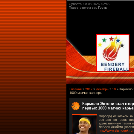
Суббота, 08.08.2026, 02:45
Приветствуем вас
Гость
Главная
»
2017
»
Декабрь
»
10
» Кармело Э
1000 матчах карьеры
Кармело Энтони стал втор
первых 1000 матчах карь
Форвард «Оклахомы» К
составе во всех пе
единственным таким и
ЛеБрон Джеймс («Кливл
http://www.slamdunk.ru