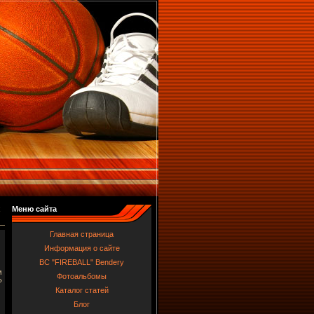
х
Меню сайта
Главная страница
Информация о сайте
BC "FIREBALL" Bendery
м
Фотоальбомы
»
Каталог статей
Блог