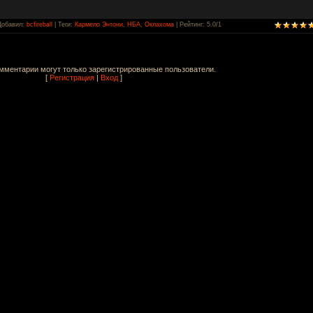
Добавил
:
bcfireball
|
Теги
:
Кармело Энтони
,
НБА
,
Оклахома
|
Рейтинг
:
5.0
/
1
мментарии могут только зарегистрированные пользователи.
[
Регистрация
|
Вход
]