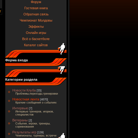
Форум
Гостевая книга
Обратная связь
Чемпионат Молдовы
Эффекты
Онлайн игры
Всё о баскетболе
Каталог сайтов
Форма входа
Категории раздела
Новости Клуба
[55]
Проблемы,переходы,тренировки
Новостная лента
[4670]
Краткие сообщения о событиях
Интервью
[7]
Интервью тренеров, игорков,
специалистов
Ветераны
[2]
События, игроки, тренеры,
соревнования
Результаты игр
[139]
Чемпионаты, турниры, встречи