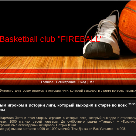
Basketball club "FIREBALL"
Главная
|
Регистрация
|
Вход
|
RSS
нтони стал вторым игроком в истории лиги, который выходил в старте во всех первы
ым игроком в истории лиги, который выходил в старте во всех
23:55
еры
армело Энтони стал вторым игроком в истории лиги, который выходил в стартово
рвых 1000 матчах своей карьеры. До субботнего матча «Тандер» – «Гризлис
гроком был легендарный центровой Патрик Юинг.
енд») вышел в старте в 999 из 1000 матчей. Тим Данкан и Бак Уильямс – в 998.