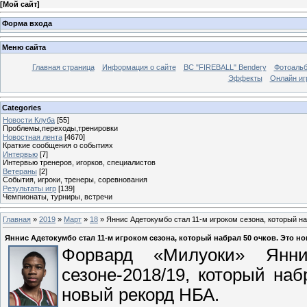
[
Мой сайт
]
Форма входа
Меню сайта
Главная страница
Информация о сайте
BC "FIREBALL" Bendery
Фотоаль
Эффекты
Онлайн иг
Categories
Новости Клуба
[55]
Проблемы,переходы,тренировки
Новостная лента
[4670]
Краткие сообщения о событиях
Интервью
[7]
Интервью тренеров, игорков, специалистов
Ветераны
[2]
События, игроки, тренеры, соревнования
Результаты игр
[139]
Чемпионаты, турниры, встречи
Главная
»
2019
»
Март
»
18
» Яннис Адетокумбо стал 11-м игроком сезона, который на
Яннис Адетокумбо стал 11-м игроком сезона, который набрал 50 очков. Это 
Форвард «Милуоки» Янн
сезоне-2018/19, который на
новый рекорд НБА.