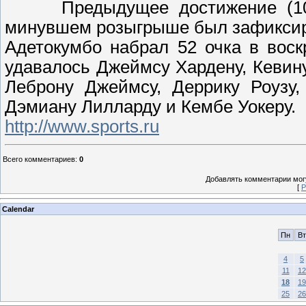
Предыдущее достижение (10
минувшем розыгрыше был зафиксир
Адетокумбо набрал 52 очка в воск
удавалось Джеймсу Хардену, Кевин
Леброну Джеймсу, Деррику Роузу,
Дэмиану Лилларду и Кембе Уокеру.
http://www.sports.ru
Всего комментариев
:
0
Добавлять комментарии могу
[
Р
Calendar
Пн
Вт
4
5
11
12
18
19
25
26