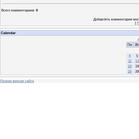
Всего комментариев
:
0
Добавлять комментарии могу
[
Р
Calendar
Пн
Вт
4
5
11
12
18
19
25
26
Полная версия сайта