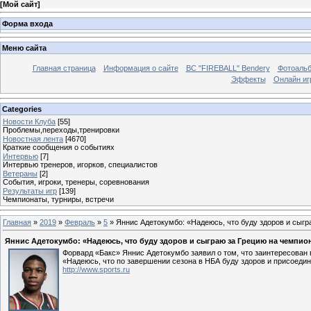
[
Мой сайт
]
Форма входа
Меню сайта
Главная страница
Информация о сайте
BC "FIREBALL" Bendery
Фотоаль
Эффекты
Онлайн иг
Categories
Новости Клуба
[55]
Проблемы,переходы,тренировки
Новостная лента
[4670]
Краткие сообщения о событиях
Интервью
[7]
Интервью тренеров, игорков, специалистов
Ветераны
[2]
События, игроки, тренеры, соревнования
Результаты игр
[139]
Чемпионаты, турниры, встречи
Главная
»
2019
»
Февраль
»
5
» Яннис Адетокумбо: «Надеюсь, что буду здоров и сыгр
Яннис Адетокумбо: «Надеюсь, что буду здоров и сыграю за Грецию на чемпио
Форвард «Бакс» Яннис Адетокумбо заявил о том, что заинтересован 
«Надеюсь, что по завершении сезона в НБА буду здоров и присоедин
http://www.sports.ru