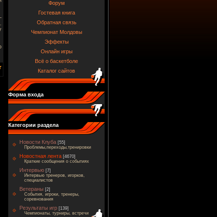
Форум
Гостевая книга
–
Обратная связь
.
у
Чемпионат Молдовы
Эффекты
о
Онлайн игры
Всё о баскетболе
Каталог сайтов
Форма входа
Категории раздела
Новости Клуба
[55]
Проблемы,переходы,тренировки
Новостная лента
[4670]
Краткие сообщения о событиях
Интервью
[7]
Интервью тренеров, игорков,
специалистов
Ветераны
[2]
События, игроки, тренеры,
соревнования
Результаты игр
[139]
Чемпионаты, турниры, встречи