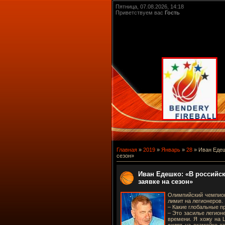
Пятница, 07.08.2026, 14:18
Приветствуем вас
Гость
Главная
»
2019
»
Январь
»
28
» Иван Едеш
сезон»
Иван Едешко: «В российск
заявке на сезон»
Олимпийский чемпион
лимит на легионеров.
– Какие глобальные 
– Это засилье легион
времени. Я хожу на 
сидят на скамейке з