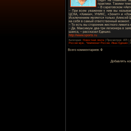
практики. Такими тем
– В саратовском «Авт
– При всем уважении к ним вы называе
ЦСКА, «Химки», УНИКС, «Зенит» и «Лок
Исключением является только Алексей Ш
на себя в самый ответственный момент.
– То есть вы сторонник жесткого лимита 
– Да. Максимум два-три легионера в заяв
шанса, – рассказал Едешко.
http://www.sports.ru
Категория
:
Новостная лента
|
Просмотров
: 405 |
России муж.
,
Чемпионат России
,
Иван Едешко
|
Всего комментариев
:
0
Добавлять ко