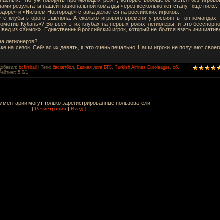
пами результаты нашей национальной команды через несколько лет станут еще ниже.
одоре» и «Нижнем Новгороде» ставка делается на российских игроков.
те клубы второго эшелона. А сколько игрового времени у россиян в топ-командах 
омотив-Кубань»? Во всех этих клубах на первых ролях легионеры, и это бесспорно
вед из «Химок». Единственный российский игрок, который не боится взять инициатив
на легионеров?
ке на сезон. Сейчас их девять, и это очень печально. Наши игроки не получают своег
Добавил
:
bcfireball
|
Теги
:
баскетбол
,
Единая лига ВТБ
,
Turkish Airlines Euroleague
,
сб.
Рейтинг
:
5.0
/
1
мментарии могут только зарегистрированные пользователи.
[
Регистрация
|
Вход
]