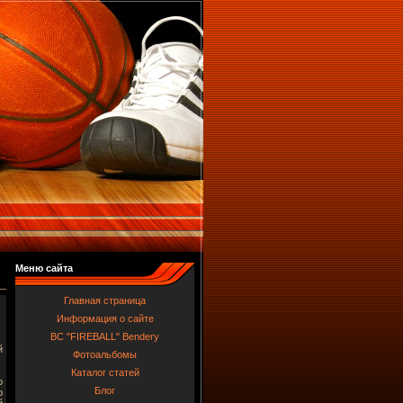
Меню сайта
Главная страница
Информация о сайте
BC "FIREBALL" Bendery
й
Фотоальбомы
Каталог статей
о
Блог
о
й