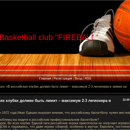
Basketball club "FIREBALL"
Главная
|
Регистрация
|
Вход
|
RSS
ко: «В российских клубах должен быть лимит – максимум 2-3 легионера в заявке на
их клубах должен быть лимит – максимум 2-3 легионера в
22:09
 1972 года Иван Едешко выразил мнение, что российскому баскетболу нужен жестки
проблемы вы видите в российском профессиональном баскетболе?
еров. Во всех клубах Единой лиги российские игроки практически не получают игровог
ЦСКА и поражаюсь, что даже игроки сборной, особенно в матчах Евролиги, постоянн
апасных. Что уж говорить про молодых ребят, которые вообще остаются без игрово