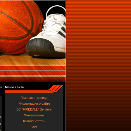
ов
Меню сайта
Главная страница
Информация о сайте
BC "FIREBALL" Bendery
Фотоальбомы
н
Каталог статей
и
Блог
е