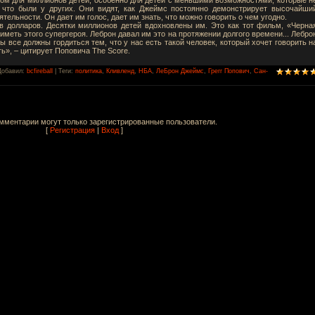
 что были у других. Они видят, как Джеймс постоянно демонстрирует высочайши
тельности. Он дает им голос, дает им знать, что можно говорить о чем угодно.
в долларов. Десятки миллионов детей вдохновлены им. Это как тот фильм, «Черна
иметь этого супергероя. Леброн давал им это на протяжении долгого времени... Лебро
 все должны гордиться тем, что у нас есть такой человек, который хочет говорить н
ь», – цитирует Поповича The Score.
Добавил
:
bcfireball
|
Теги
:
политика
,
Кливленд
,
НБА
,
ЛеБрон Джеймс
,
Грегг Попович
,
Сан-
мментарии могут только зарегистрированные пользователи.
[
Регистрация
|
Вход
]