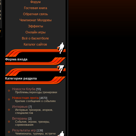
Форум
й
Гостевая книга
я
Обратная связь
н
а
Чемпионат Молдовы
Эффекты
Онлайн игры
Всё о баскетболе
Каталог сайтов
Форма входа
Категории раздела
Новости Клуба
[55]
Проблемы,переходы,тренировки
Новостная лента
[4670]
Краткие сообщения о событиях
Интервью
[7]
Интервью тренеров, игорков,
специалистов
Ветераны
[2]
События, игроки, тренеры,
соревнования
Результаты игр
[139]
Чемпионаты, турниры, встречи