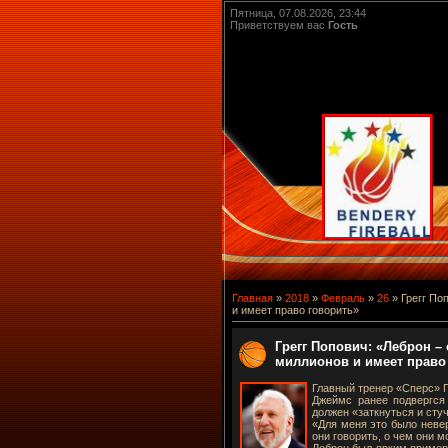
Пятница, 07.08.2026, 23:44
Приветствуем вас
Гость
Главная
»
2018
»
Февраль
»
26
» Грегг По
и имеет право говорить»
Грегг Попович: «Леброн –
миллионов и имеет право
Главный тренер «Сперс» 
Джеймс ранее подвергся
должен «заткнуться и сту
«Для меня это было неве
они говорить, о чем они м
Леброн был ярким пример