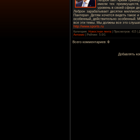
имели тех преимуществ,
уровень в своей сфере дея
Леброн зарабатывает десятки миллионо
Пантера». Детям хочется видеть такое и 
особенный, действительно особенный. Мы
все эти темы. Мы должны все это слушат
http://www.sports.ru
Категория
:
Новостная лента
|
Просмотров
: 415 |
Антонио
|
Рейтинг
:
5.0
/
1
Всего комментариев
:
0
Добавлять ко