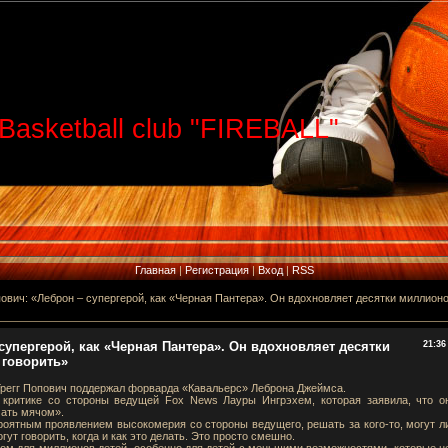
Basketball club "FIREBALL"
Главная
|
Регистрация
|
Вход
|
RSS
пович: «Леброн – супергерой, как «Черная Пантера». Он вдохновляет десятки миллион
 супергерой, как «Черная Пантера». Он вдохновляет десятки
21:36
 говорить»
Грегг Попович поддержал форварда «Кавальерс» Леброна Джеймса.
 критике со стороны ведущей Fox News Лауры Ингрэхем, которая заявила, что о
чать мячом».
роятным проявлением высокомерия со стороны ведущего, решать за кого-то, могут л
огут говорить, когда и как это делать. Это просто смешно.
ом для миллионов детей, особенно для детей с меньшими возможностями, которые н