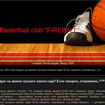
Basketball club "FIREBALL"
Главная
|
Регистрация
|
Вход
|
RSS
ич: «Кто претендует на звание лучшего игрока года? Если говорить откровенно, это
дует на звание лучшего игрока года? Если говорить откровенно,
16:04
оран Драгич считает, что первый номер драфта-2016 Бен Симмонс будет призна
 а разыгрывающий «Бостона» Кайри Ирвинг главный претендент на приз MVP сезона.
ный момент — безусловно, лучше всех себя проявляет Бен Симмонс. Вообще это
ы. Мне нравится Джейсон Тейтум, Донован Митчелл, Де'Аарон Фокс.
ние лучшего игрока года? Если говорить откровенно, это Кайри Ирвинг», — цитирую
тия».