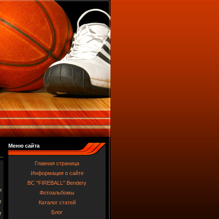
Меню сайта
Главная страница
Информация о сайте
BC "FIREBALL" Bendery
н
Фотоальбомы
т
Каталог статей
Блог
т