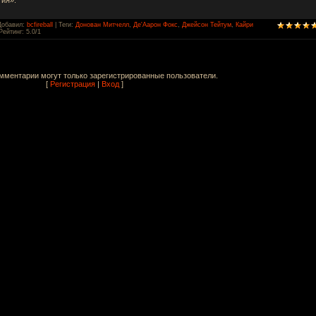
Добавил
:
bcfireball
|
Теги
:
Донован Митчелл
,
Де'Аарон Фокс
,
Джейсон Тейтум
,
Кайри
Рейтинг
:
5.0
/
1
мментарии могут только зарегистрированные пользователи.
[
Регистрация
|
Вход
]