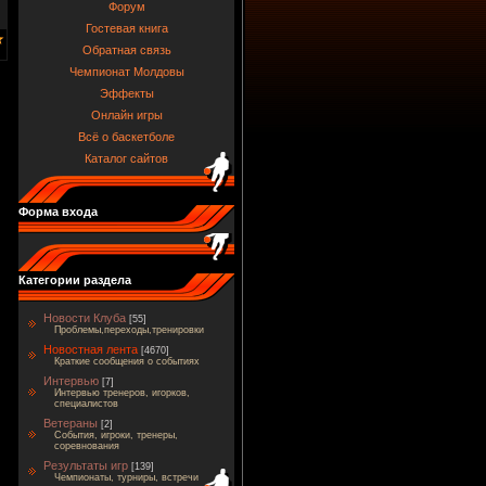
Форум
Гостевая книга
Обратная связь
Чемпионат Молдовы
Эффекты
Онлайн игры
Всё о баскетболе
Каталог сайтов
Форма входа
Категории раздела
Новости Клуба
[55]
Проблемы,переходы,тренировки
Новостная лента
[4670]
Краткие сообщения о событиях
Интервью
[7]
Интервью тренеров, игорков,
специалистов
Ветераны
[2]
События, игроки, тренеры,
соревнования
Результаты игр
[139]
Чемпионаты, турниры, встречи