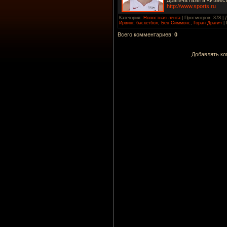
http://www.sports.ru
Категория
:
Новостная лента
|
Просмотров
: 378 |
Ирвинг
,
баскетбол
,
Бен Симмонс
,
Горан Драгич
|
Всего комментариев
:
0
Добавлять ко