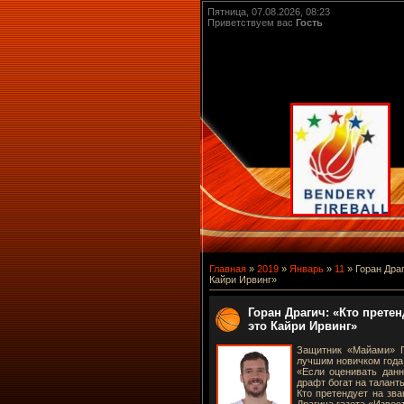
Пятница, 07.08.2026, 08:23
Приветствуем вас
Гость
Главная
»
2019
»
Январь
»
11
» Горан Драг
Кайри Ирвинг»
Горан Драгич: «Кто претен
это Кайри Ирвинг»
Защитник «Майами» Г
лучшим новичком года,
«Если оценивать дан
драфт богат на талант
Кто претендует на зва
Драгича газета «Извес