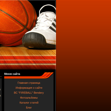
Меню сайта
Главная страница
Информация о сайте
т
BC "FIREBALL" Bendery
а
Фотоальбомы
Каталог статей
Блог