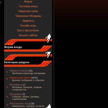
Форум
Гостевая книга
Обратная связь
Чемпионат Молдовы
Эффекты
Онлайн игры
Всё о баскетболе
Каталог сайтов
Форма входа
Категории раздела
Новости Клуба
[55]
Проблемы,переходы,тренировки
Новостная лента
[4670]
Краткие сообщения о событиях
Интервью
[7]
Интервью тренеров, игорков,
специалистов
Ветераны
[2]
События, игроки, тренеры,
соревнования
Результаты игр
[139]
Чемпионаты, турниры, встречи