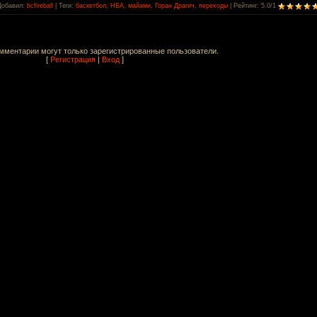
Добавил
:
bcfireball
|
Теги
:
баскетбол
,
НБА
,
майами
,
Горан Драгич
,
переходы
|
Рейтинг
:
5.0
/
1
мментарии могут только зарегистрированные пользователи.
[
Регистрация
|
Вход
]