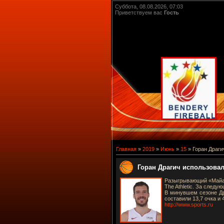
Суббота, 08.08.2026, 07:03
Приветствуем вас
Гость
Главная
»
2019
»
Июнь
»
15
» Горан Драги
Горан Драгич использовал
Разыгрывающий «Майам
The Athletic. За следу
В минувшем сезоне Дра
составили 13,7 очка и 
http://www.sports.ru