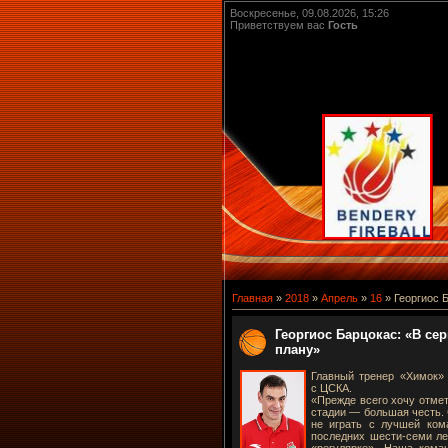
Воскресенье, 09.08.2026, 15:26
Приветствуем вас
Гость
Главная
»
2018
»
Апрель
»
16
» Георгиос 
Георгиос Барцокас: «В се
плану»
Главный тренер «Химок» 
с ЦСКА.
«Прежде всего хочу отмет
стадии — большая честь. 
не играть с лучшей ком
последних шести-семи ле
«регулярке». Наша кома