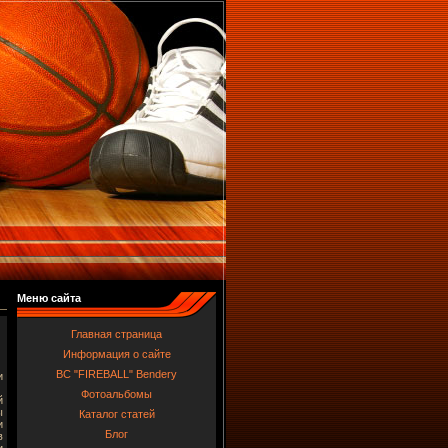
Меню сайта
Главная страница
Информация о сайте
BC "FIREBALL" Bendery
и
Фотоальбомы
й
ы
Каталог статей
и
Блог
в
и