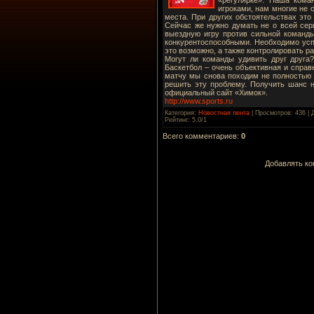
игроками, нам многие не 
места. При других обстоятельствах это
Сейчас же нужно думать не о всей сери
выездную игру против сильной команды
конкурентоспособными. Необходимо успо
это возможно, а также контролировать р
Могут ли команды удивить друг друга
Баскетбол – очень объективная и справ
матчу мы снова походим не полностью 
решить эту проблему. Получить шанс н
официальный сайт «Химок».
http://www.sports.ru
Категория
:
Новостная лента
|
Просмотров
: 436 |
Рейтинг
:
5.0
/
1
Всего комментариев
:
0
Добавлять ко