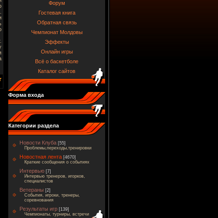
Форум
о
.
Гостевая книга
и
Обратная связь
ь
о
Чемпионат Молдовы
.
Эффекты
у
Онлайн игры
я
а
Всё о баскетболе
Каталог сайтов
Форма входа
Категории раздела
Новости Клуба
[55]
Проблемы,переходы,тренировки
Новостная лента
[4670]
Краткие сообщения о событиях
Интервью
[7]
Интервью тренеров, игорков,
специалистов
Ветераны
[2]
События, игроки, тренеры,
соревнования
Результаты игр
[139]
Чемпионаты, турниры, встречи