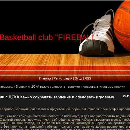
Basketball club "FIREBALL"
Главная
|
Регистрация
|
Вход
|
RSS
Барцокас: «В серии с ЦСКА важно сохранять терпение и следовать игровому плану»
рии с ЦСКА важно сохранять терпение и следовать игровому
23:43
Георгиос Барцокас рассказал о предстоящей серии 1/4 финала плей-офф Евролиг
ить, что все команды пытались попасть в плей-офф, и для нас участвовать на данно
С другой стороны, все участники плей-офф пытались избежать восьмого места, чтоб
андой. На мой взгляд, ЦСКА является лучшей командой в Европе на протяжени
т. Это понятно из турнирной таблицы, поэтому они так легко заняли первое место 
нда на протяжении последнего месяца испытывала проблемы с травмированным