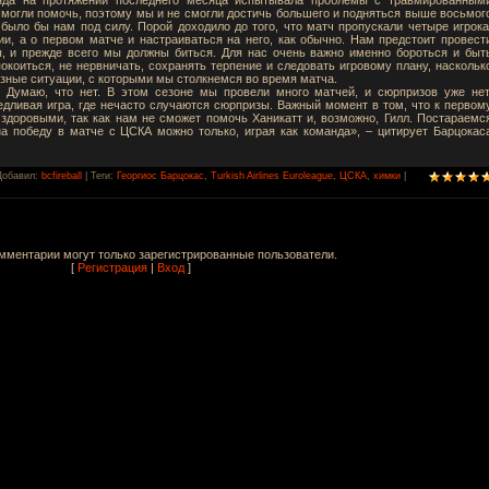
смогли помочь, поэтому мы и не смогли достичь большего и подняться выше восьмог
 было бы нам под силу. Порой доходило до того, что матч пропускали четыре игрока
и, а о первом матче и настраиваться на него, как обычно. Нам предстоит провест
, и прежде всего мы должны биться. Для нас очень важно именно бороться и быт
коиться, не нервничать, сохранять терпение и следовать игровому плану, наскольк
азные ситуации, с которыми мы столкнемся во время матча.
? Думаю, что нет. В этом сезоне мы провели много матчей, и сюрпризов уже нет
едливая игра, где нечасто случаются сюрпризы. Важный момент в том, что к первом
здоровыми, так как нам не сможет помочь Ханикатт и, возможно, Гилл. Постараемс
а победу в матче с ЦСКА можно только, играя как команда», – цитирует Барцокас
Добавил
:
bcfireball
|
Теги
:
Георгиос Барцокас
,
Turkish Airlines Euroleague
,
ЦСКА
,
химки
|
мментарии могут только зарегистрированные пользователи.
[
Регистрация
|
Вход
]