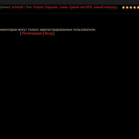
Добавил
:
bcfireball
|
Теги
:
Георгиос Барцокас
,
химки
,
Единая лига ВТБ
,
нижний новгород
|
мментарии могут только зарегистрированные пользователи.
[
Регистрация
|
Вход
]