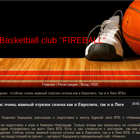
Basketball club "FIREBALL"
Главная
|
Регистрация
|
Вход
|
RSS
окас: «Сейчас очень важный отрезок сезона как в Евролиге, так и в Лиге ВТБ»
с очень важный отрезок сезона как в Евролиге, так и в Лиге
23:51
 Георгиос Барцокас рассказал о подготовке к матчу Единой лиги ВТБ с «Нижни
 на подготовку к игре в Нижнем Новгороде. Только вчера мы вернулись из сложно
годня отправились на матч Лиги ВТБ. Есть у нас сложности с ростером, так как 
дения. Сейчас очень важный отрезок сезона как в Евролиге, так и в Лиге ВТБ. И м
на предстоящей встрече», – цитирует Барцокаса официальный сайт «Химок».