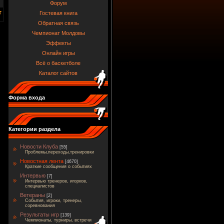
Форум
Гостевая книга
Обратная связь
Чемпионат Молдовы
Эффекты
Онлайн игры
Всё о баскетболе
Каталог сайтов
Форма входа
Категории раздела
Новости Клуба
[55]
Проблемы,переходы,тренировки
Новостная лента
[4670]
Краткие сообщения о событиях
Интервью
[7]
Интервью тренеров, игорков,
специалистов
Ветераны
[2]
События, игроки, тренеры,
соревнования
Результаты игр
[139]
Чемпионаты, турниры, встречи