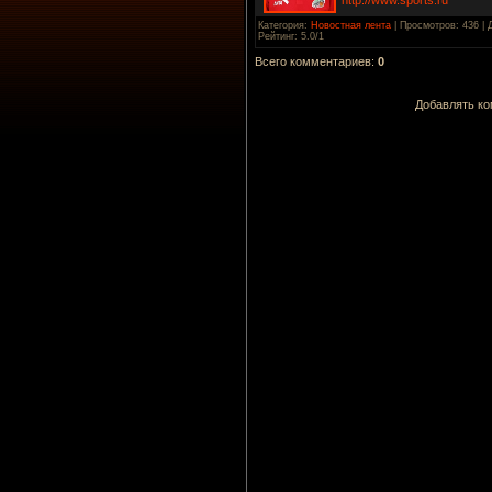
Категория
:
Новостная лента
|
Просмотров
: 436 |
Рейтинг
:
5.0
/
1
Всего комментариев
:
0
Добавлять ко