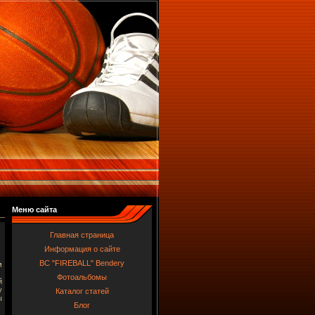
Меню сайта
Главная страница
Информация о сайте
BC "FIREBALL" Bendery
м
Фотоальбомы
й
у
Каталог статей
ы
Блог