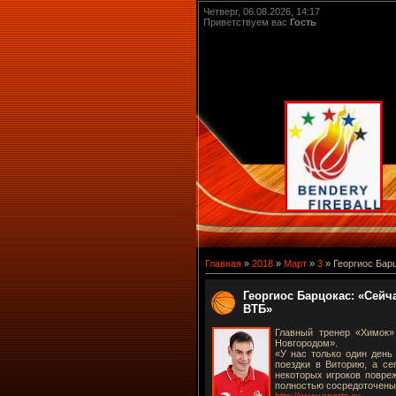
Четверг, 06.08.2026, 14:17
Приветствуем вас
Гость
Главная
»
2018
»
Март
»
3
» Георгиос Барц
Георгиос Барцокас: «Сейча
ВТБ»
Главный тренер «Химок»
Новгородом».
«У нас только один день
поездки в Виторию, а се
некоторых игроков повреж
полностью сосредоточены 
http://www.sports.ru