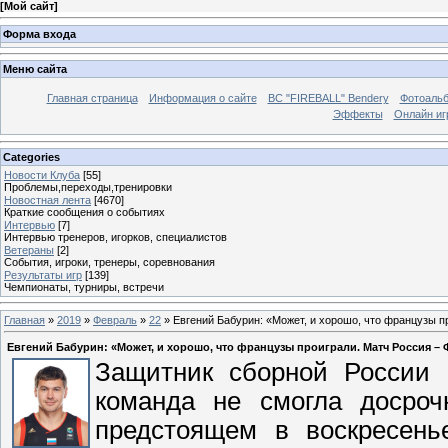
[
Мой сайт
]
Форма входа
Меню сайта
Главная страница
Информация о сайте
BC "FIREBALL" Bendery
Фотоаль
Эффекты
Онлайн иг
Categories
Новости Клуба
[55]
Проблемы,переходы,тренировки
Новостная лента
[4670]
Краткие сообщения о событиях
Интервью
[7]
Интервью тренеров, игорков, специалистов
Ветераны
[2]
События, игроки, тренеры, соревнования
Результаты игр
[139]
Чемпионаты, турниры, встречи
Главная
»
2019
»
Февраль
»
22
» Евгений Бабурин: «Может, и хорошо, что французы 
Евгений Бабурин: «Может, и хорошо, что французы проиграли. Матч Россия 
Защитник сборной России 
команда не смогла досроч
предстоящем в воскресен