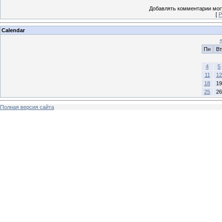
Добавлять комментарии могу
[
Р
Calendar
Пн
Вт
4
5
11
12
18
19
25
26
Полная версия сайта