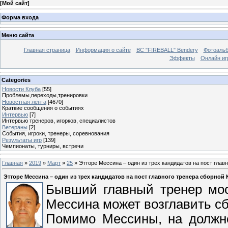
[
Мой сайт
]
Форма входа
Меню сайта
Главная страница
Информация о сайте
BC "FIREBALL" Bendery
Фотоаль
Эффекты
Онлайн иг
Categories
Новости Клуба
[55]
Проблемы,переходы,тренировки
Новостная лента
[4670]
Краткие сообщения о событиях
Интервью
[7]
Интервью тренеров, игорков, специалистов
Ветераны
[2]
События, игроки, тренеры, соревнования
Результаты игр
[139]
Чемпионаты, турниры, встречи
Главная
»
2019
»
Март
»
25
» Этторе Мессина – один из трех кандидатов на пост глав
Этторе Мессина – один из трех кандидатов на пост главного тренера сборной
Бывший главный тренер мос
Мессина может возглавить сб
Помимо Мессины, на должно