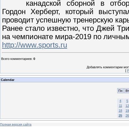
канадской сборной в отбо
Гордон Херберт, который выступ
проводит успешную тренерскую карь
Ранее стало известно, что Джей Тр
на чемпионате мира-2019 по личны
http://www.sports.ru
Всего комментариев
:
0
Добавлять комментарии могу
[
Р
Calendar
Пн
Вт
4
5
11
12
18
19
25
26
Полная версия сайта