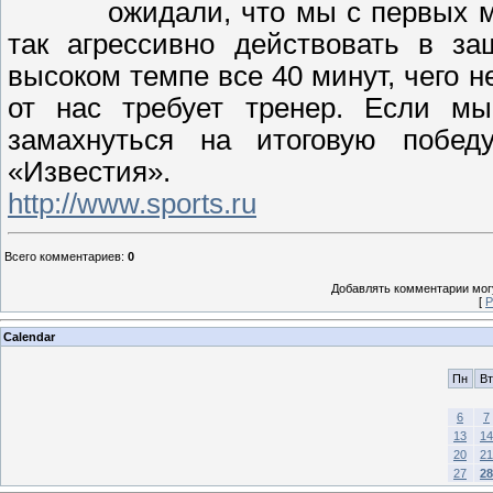
ожидали, что мы с первых м
так агрессивно действовать в з
высоком темпе все 40 минут, чего н
от нас требует тренер. Если м
замахнуться на итоговую побе
«Известия».
http://www.sports.ru
Всего комментариев
:
0
Добавлять комментарии могу
[
Р
Calendar
Пн
Вт
6
7
13
14
20
21
27
28