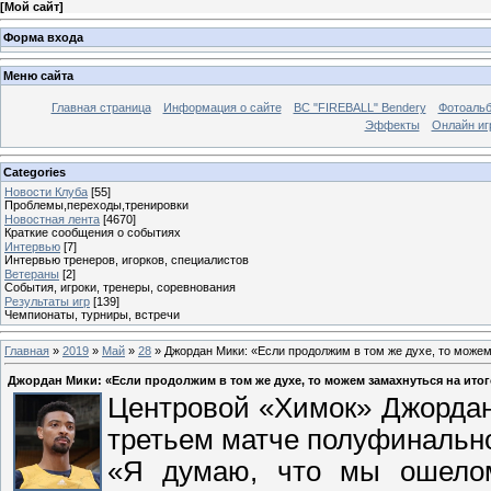
[
Мой сайт
]
Форма входа
Меню сайта
Главная страница
Информация о сайте
BC "FIREBALL" Bendery
Фотоаль
Эффекты
Онлайн иг
Categories
Новости Клуба
[55]
Проблемы,переходы,тренировки
Новостная лента
[4670]
Краткие сообщения о событиях
Интервью
[7]
Интервью тренеров, игорков, специалистов
Ветераны
[2]
События, игроки, тренеры, соревнования
Результаты игр
[139]
Чемпионаты, турниры, встречи
Главная
»
2019
»
Май
»
28
» Джордан Мики: «Если продолжим в том же духе, то можем
Джордан Мики: «Если продолжим в том же духе, то можем замахнуться на ито
Центровой «Химок» Джордан
третьем матче полуфинально
«Я думаю, что мы ошело