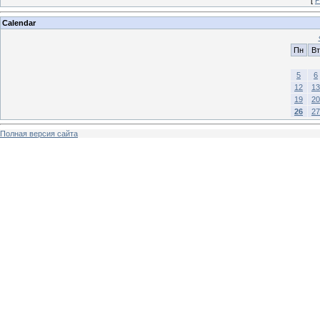
[
Р
Calendar
Пн
Вт
5
6
12
13
19
20
26
27
Полная версия сайта