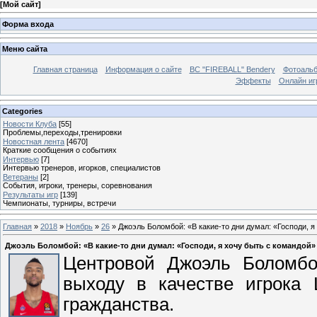
[
Мой сайт
]
Форма входа
Меню сайта
Главная страница
Информация о сайте
BC "FIREBALL" Bendery
Фотоаль
Эффекты
Онлайн иг
Categories
Новости Клуба
[55]
Проблемы,переходы,тренировки
Новостная лента
[4670]
Краткие сообщения о событиях
Интервью
[7]
Интервью тренеров, игорков, специалистов
Ветераны
[2]
События, игроки, тренеры, соревнования
Результаты игр
[139]
Чемпионаты, турниры, встречи
Главная
»
2018
»
Ноябрь
»
26
» Джоэль Боломбой: «В какие-то дни думал: «Господи, я
Джоэль Боломбой: «В какие-то дни думал: «Господи, я хочу быть с командой»
Центровой Джоэль Боломбой
выходу в качестве игрока 
гражданства.