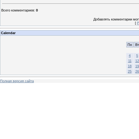
Всего комментариев
:
0
Добавлять комментарии могу
[
Р
Calendar
Пн
Вт
4
5
11
12
18
19
25
26
Полная версия сайта