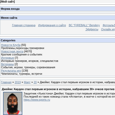
[
Мой сайт
]
Форма входа
Меню сайта
Главная страница
Информация о сайте
BC "FIREBALL" Bendery
Фотоаль
Эффекты
Онлайн иг
Categories
Новости Клуба
[55]
Проблемы,переходы,тренировки
Новостная лента
[4670]
Краткие сообщения о событиях
Интервью
[7]
Интервью тренеров, игорков, специалистов
Ветераны
[2]
События, игроки, тренеры, соревнования
Результаты игр
[139]
Чемпионаты, турниры, встречи
Главная
»
2019
»
Март
»
20
» Джеймс Харден стал первым игроком в истории, набравш
Джеймс Харден стал первым игроком в истории, набравшим 30+ очков против 
Защитник «Хьюстона» Джеймс Харден стал первым игроком в истории
Последней из таких команд стала «Атланта», в матче с которой во вт
https://www.sports.ru