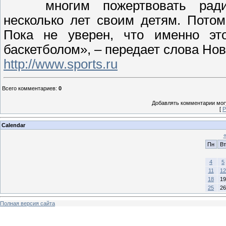
многим пожертвовать рад
несколько лет своим детям. Пото
Пока не уверен, что именно это
баскетболом», – передает слова Но
http://www.sports.ru
Всего комментариев
:
0
Добавлять комментарии могу
[
Р
Calendar
Пн
Вт
4
5
11
12
18
19
25
26
Полная версия сайта