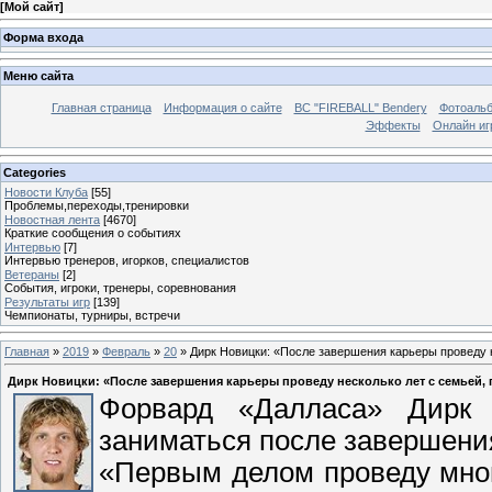
[
Мой сайт
]
Форма входа
Меню сайта
Главная страница
Информация о сайте
BC "FIREBALL" Bendery
Фотоаль
Эффекты
Онлайн иг
Categories
Новости Клуба
[55]
Проблемы,переходы,тренировки
Новостная лента
[4670]
Краткие сообщения о событиях
Интервью
[7]
Интервью тренеров, игорков, специалистов
Ветераны
[2]
События, игроки, тренеры, соревнования
Результаты игр
[139]
Чемпионаты, турниры, встречи
Главная
»
2019
»
Февраль
»
20
» Дирк Новицки: «После завершения карьеры проведу н
Дирк Новицки: «После завершения карьеры проведу несколько лет с семьей, 
Форвард «Далласа» Дирк 
заниматься после завершени
«Первым делом проведу мно